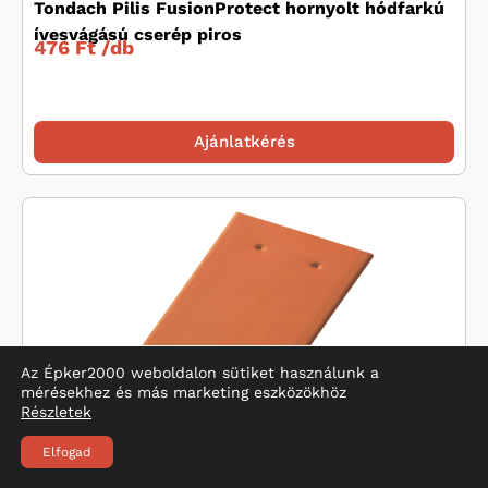
Tondach Pilis FusionProtect hornyolt hódfarkú
ívesvágású cserép piros
476 Ft /
db
Ajánlatkérés
Az Épker2000 weboldalon sütiket használunk a
mérésekhez és más marketing eszközökhöz
Részletek
Tondach Hódfarkú szegmensvágású cserép
Elfogad
19×40 téglavörös
577 Ft /
db