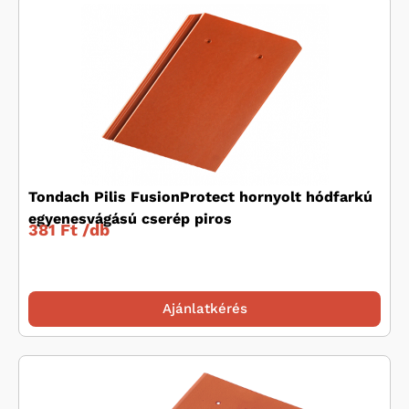
Tondach Pilis FusionProtect hornyolt hódfarkú
egyenesvágású cserép piros
381 Ft /
db
Ajánlatkérés