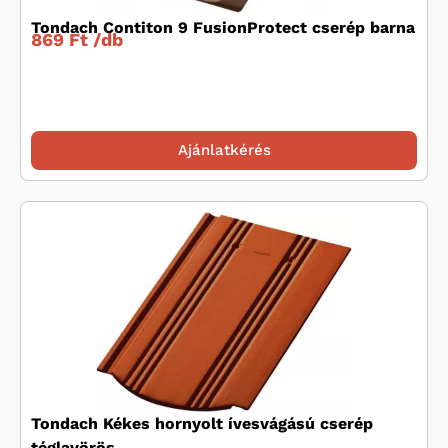
Tondach Contiton 9 FusionProtect cserép barna
869 Ft /
db
Ajánlatkérés
Tondach Kékes hornyolt ívesvágású cserép
téglavörös