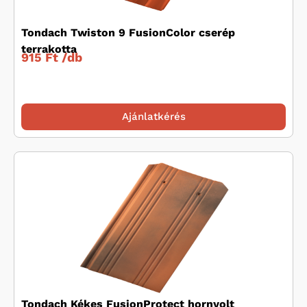
Tondach Twiston 9 FusionColor cserép
terrakotta
915 Ft /
db
Ajánlatkérés
Tondach Kékes FusionProtect hornyolt