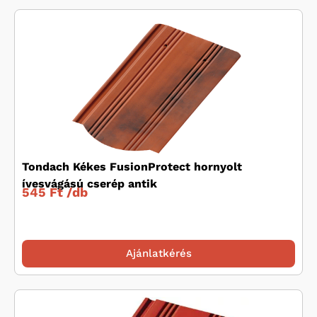
Tondach Kékes FusionProtect hornyolt
ívesvágású cserép antik
545 Ft /
db
Ajánlatkérés