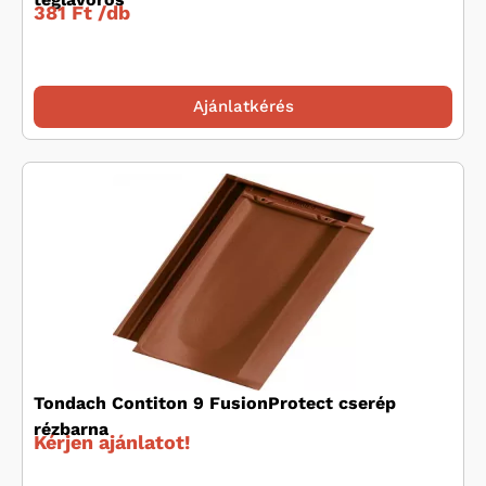
381 Ft /
db
Ajánlatkérés
Tondach Contiton 9 FusionProtect cserép
rézbarna
Kérjen ajánlatot!