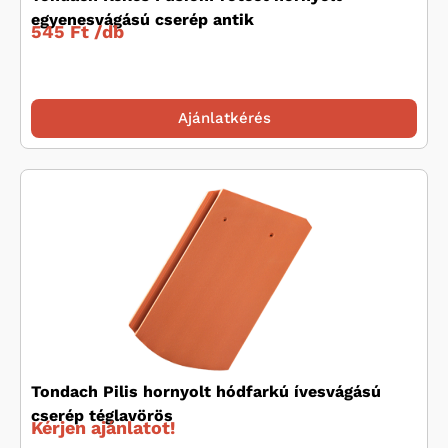
egyenesvágású cserép antik
545 Ft /
db
Ajánlatkérés
Tondach Pilis hornyolt hódfarkú ívesvágású
cserép téglavörös
Kérjen ajánlatot!