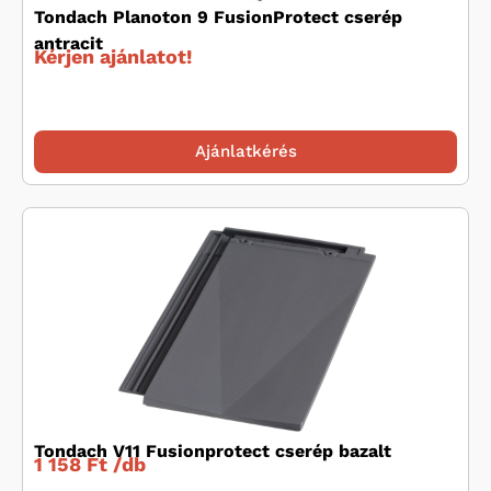
Tondach Planoton 9 FusionProtect cserép
antracit
Kérjen ajánlatot!
Ajánlatkérés
Tondach V11 Fusionprotect cserép bazalt
1 158 Ft /
db