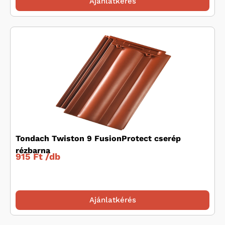
Ajánlatkérés
Tondach Twiston 9 FusionProtect cserép
rézbarna
915 Ft /
db
Ajánlatkérés