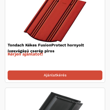
Tondach Kékes FusionProtect hornyolt
ívesvágású cserép piros
Kérjen ajánlatot!
Ajánlatkérés