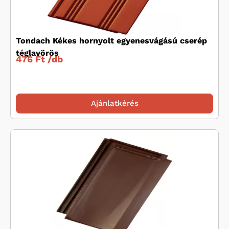
Tondach Kékes hornyolt egyenesvágású cserép
téglavörös
476 Ft /
db
Ajánlatkérés