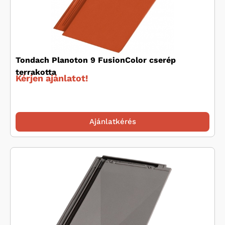
Tondach Planoton 9 FusionColor cserép
terrakotta
Kérjen ajánlatot!
Ajánlatkérés