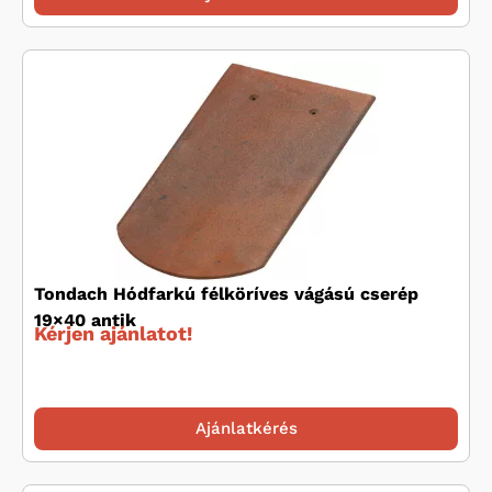
Tondach Hódfarkú félköríves vágású cserép
19×40 antik
Kérjen ajánlatot!
Ajánlatkérés