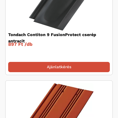
Tondach Contiton 9 FusionProtect cserép
antracit
897 Ft /
db
Ajánlatkérés