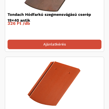
Tondach Hódfarkú szegmensvágású cserép
19×40 antik
326 Ft /
db
Ajánlatkérés