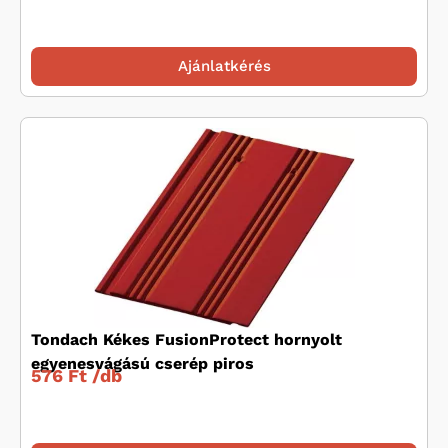
Ajánlatkérés
Tondach Kékes FusionProtect hornyolt
egyenesvágású cserép piros
576 Ft /
db