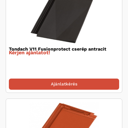
Tondach V11 Fusionprotect cserép antracit
Kérjen ajánlatot!
Ajánlatkérés