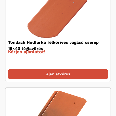
Tondach Hódfarkú félköríves vágású cserép
19×40 téglavörös
Kérjen ajánlatot!
Ajánlatkérés