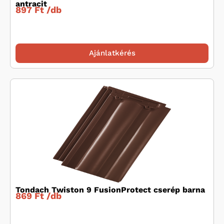
antracit
897 Ft /
db
Ajánlatkérés
Tondach Twiston 9 FusionProtect cserép barna
869 Ft /
db