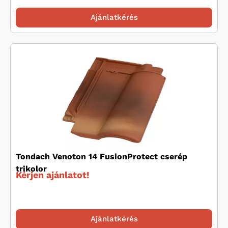
Ajánlatkérés
Tondach Venoton 14 FusionProtect cserép
trikolor
Kérjen ajánlatot!
Ajánlatkérés