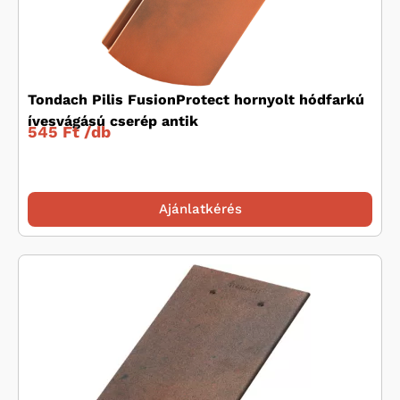
Tondach Pilis FusionProtect hornyolt hódfarkú
ívesvágású cserép antik
545 Ft /
db
Ajánlatkérés