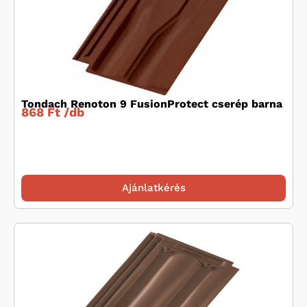
Tondach Renoton 9 FusionProtect cserép barna
868 Ft /
db
Ajánlatkérés