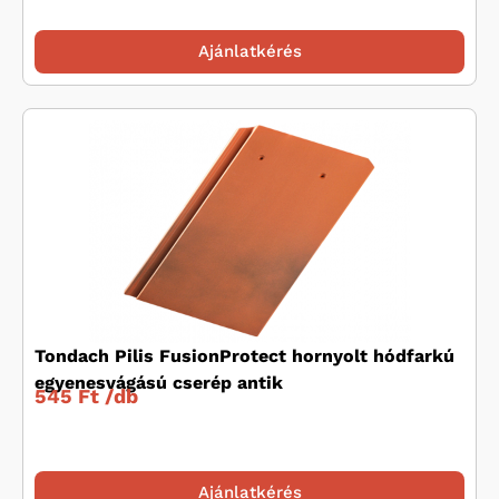
Ajánlatkérés
Tondach Pilis FusionProtect hornyolt hódfarkú
egyenesvágású cserép antik
545 Ft /
db
Ajánlatkérés