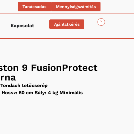
Tanácsadás
Mennyiségszámítás
0
Ajánlatkérés
Kapcsolat
ston 9 FusionProtect
arna
Tondach tetőcserép
 Hossz: 50 cm Súly: 4 kg Minimális