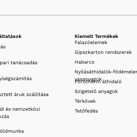
áltatások
Kiemelt Termékek
Falazóelemek
ás
Gipszkarton rendszerek
Habarcs
ipari tanácsadás
Nyílásáthidalók-födémel
iségszámítás
vasanyagok
Porotherm áthidaló
Szigetelő anyagok
ztett áruk szállítása
Térkövek
ldi és nemzetközi
Tetőfedés
ozás
földmunka