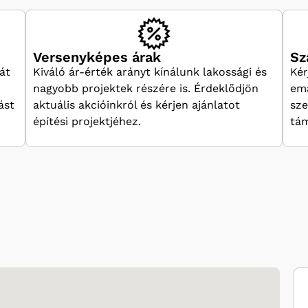
Versenyképes árak
Sz
át
Kiváló ár-érték arányt kínálunk lakossági és
Kér
nagyobb projektek részére is. Érdeklődjön
ema
ást
aktuális akcióinkról és kérjen ajánlatot
sze
építési projektjéhez.
tám