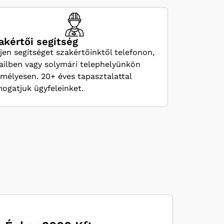
akértői segítség
jen segítséget szakértőinktől telefonon,
ilben vagy solymári telephelyünkön
mélyesen. 20+ éves tapasztalattal
ogatjuk ügyfeleinket.