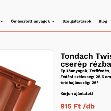
Ömlesztett anyagok
Szolgáltatások
Blog
Tondach Twi
cserép rézb
Építőanyagok
,
Tetőfedés
,
Fedési szélesség: 25,5 cm
tetőhajlásszög: 25°
Kérjen ajánlatot!
915 Ft /
db