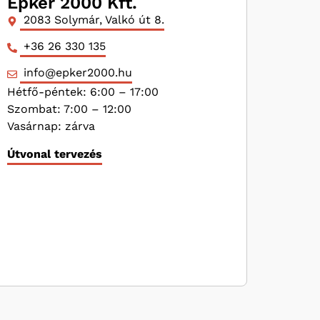
Épker 2000 Kft.
2083 Solymár, Valkó út 8.
+36 26 330 135
info@epker2000.hu
Hétfő-péntek: 6:00 – 17:00
Szombat: 7:00 – 12:00
Vasárnap: zárva
Útvonal tervezés