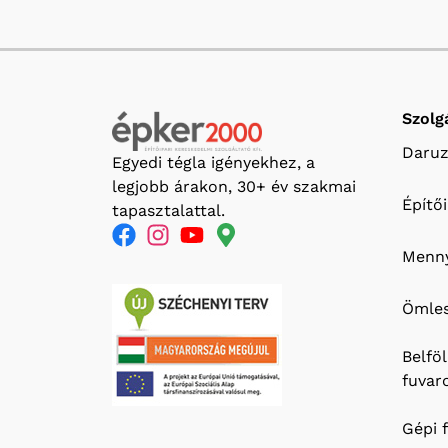
Szolg
Daruz
Egyedi tégla igényekhez, a
legjobb árakon, 30+ év szakmai
Építő
tapasztalattal.
Menny
Ömles
Belfö
fuvar
Gépi 