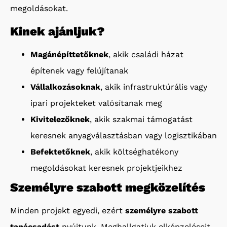
megoldásokat.
Kinek ajánljuk?
Magánépíttetőknek
, akik családi házat
építenek vagy felújítanak
Vállalkozásoknak
, akik infrastruktúrális vagy
ipari projekteket valósítanak meg
Kivitelezőknek
, akik szakmai támogatást
keresnek anyagválasztásban vagy logisztikában
Befektetőknek
, akik költséghatékony
megoldásokat keresnek projektjeikhez
Személyre szabott megközelítés
Minden projekt egyedi, ezért
személyre szabott
tanácsadást
nyújtunk. Meghallgatjuk elképzeléseit,