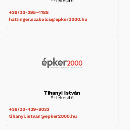
Értékesítő
+36/20-395-4188
hattinger.szabolcs@epker2000.hu
Tihanyi István
Értékesítő
+36/20-439-8033
tihanyi.istvan@epker2000.hu