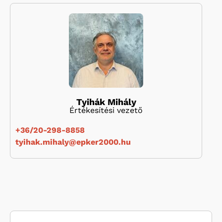
Tyihák Mihály
Értékesítési vezető
+36/20-298-8858
tyihak.mihaly@epker2000.hu