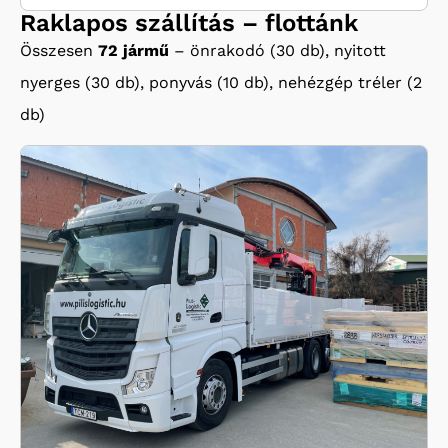
Raklapos szállítás – flottánk
Összesen
72 jármű
– önrakodó (30 db), nyitott
nyerges (30 db), ponyvás (10 db), nehézgép tréler (2
db)