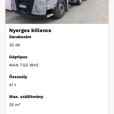
Nyerges billencs
Darabszám
20 db
Géptípus
MAN TGS 1840
Összsúly
41 t
Max. szállítmány
25 m³