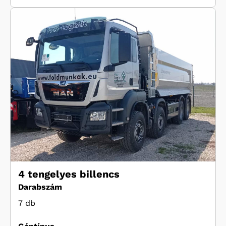
4 tengelyes billencs
Darabszám
7 db