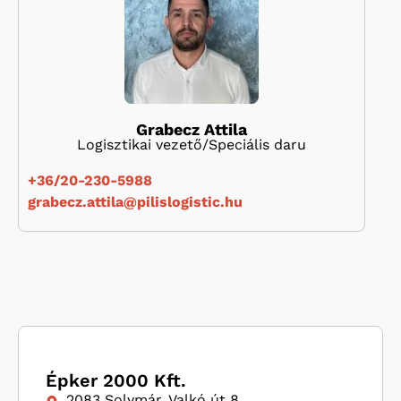
Grabecz Attila
Logisztikai vezető/Speciális daru
+36/20-230-5988
grabecz.attila@pilislogistic.hu
Épker 2000 Kft.
2083 Solymár, Valkó út 8.