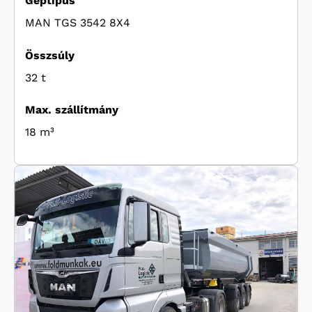
Géptípus
MAN TGS 3542 8X4
Összsúly
32 t
Max. szállítmány
18 m³