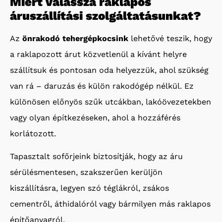
Miért válassza raklapos
áruszállítási szolgáltatásunkat?
Az
önrakodó tehergépkocsink
lehetővé teszik, hogy
a raklapozott árut közvetlenül a kívánt helyre
szállítsuk és pontosan oda helyezzük, ahol szükség
van rá – daruzás és külön rakodógép nélkül. Ez
különösen előnyös szűk utcákban, lakóövezetekben
vagy olyan építkezéseken, ahol a hozzáférés
korlátozott.
Tapasztalt sofőrjeink biztosítják, hogy az áru
sérülésmentesen, szakszerűen kerüljön
kiszállításra, legyen szó téglákról, zsákos
cementről, áthidalóról vagy bármilyen más raklapos
építőanyagról.