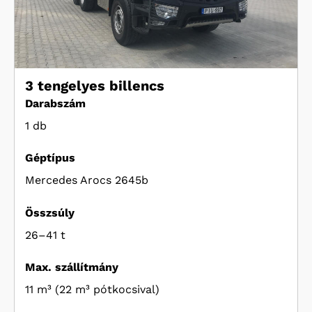
3 tengelyes billencs
Darabszám
1 db
Géptípus
Mercedes Arocs 2645b
Összsúly
26–41 t
Max. szállítmány
11 m³ (22 m³ pótkocsival)