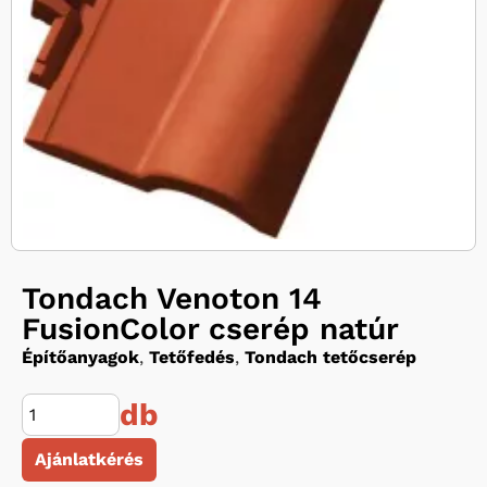
Tondach Venoton 14
FusionColor cserép natúr
Építőanyagok
,
Tetőfedés
,
Tondach tetőcserép
db
Ajánlatkérés