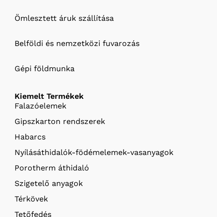
Ömlesztett áruk szállítása
Belföldi és nemzetközi fuvarozás
Gépi földmunka
Kiemelt Termékek
Falazóelemek
Gipszkarton rendszerek
Habarcs
Nyílásáthidalók-födémelemek-vasanyagok
Porotherm áthidaló
Szigetelő anyagok
Térkövek
Tetőfedés