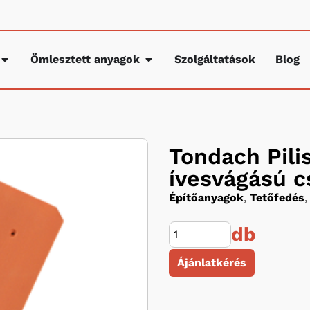
Ömlesztett anyagok
Szolgáltatások
Blog
Tondach Pili
ívesvágású c
Építőanyagok
,
Tetőfedés
,
db
Ájánlatkérés