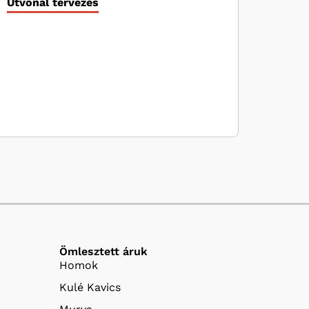
Útvonal tervezés
Ömlesztett áruk
Homok
Kulé Kavics