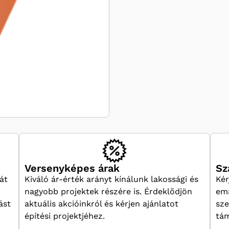
Versenyképes árak
Sz
át
Kiváló ár-érték arányt kínálunk lakossági és
Kér
nagyobb projektek részére is. Érdeklődjön
ema
ást
aktuális akcióinkról és kérjen ajánlatot
sze
építési projektjéhez.
tám