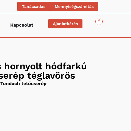
Tanácsadás
Mennyiségszámítás
0
Ajánlatkérés
Kapcsolat
s hornyolt hódfarkú
serép téglavörös
Tondach tetőcserép