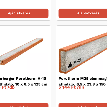
Ajánlatkérés
Ajánlatkérés
rberger Porotherm A-10
Porotherm M25 elemmag
thidaló, 10 x 6,5 x 125 cm
áthidaló, 6,5 x 23,8 x 150
 Ft /
db
5 144 Ft /
db