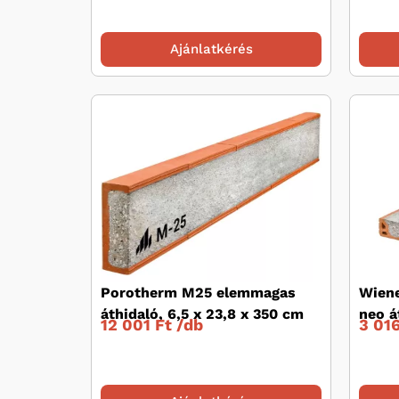
Ajánlatkérés
Porotherm M25 elemmagas
Wiene
áthidaló, 6,5 x 23,8 x 350 cm
neo á
12 001 Ft /
db
3 016