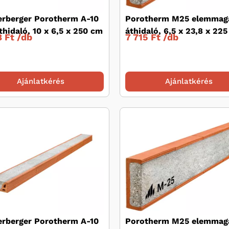
rberger Porotherm A-10
Porotherm M25 elemmag
thidaló, 10 x 6,5 x 250 cm
áthidaló, 6,5 x 23,8 x 22
 Ft /
db
7 715 Ft /
db
Ajánlatkérés
Ajánlatkérés
rberger Porotherm A-10
Porotherm M25 elemmag