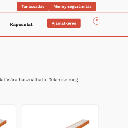
Tanácsadás
Mennyiségszámítás
0
Ajánlatkérés
Kapcsolat
akítására használható. Tekintse meg