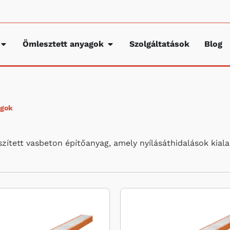
Ömlesztett anyagok
Szolgáltatások
Blog
agok
ített vasbeton építőanyag, amely nyílásáthidalások kial