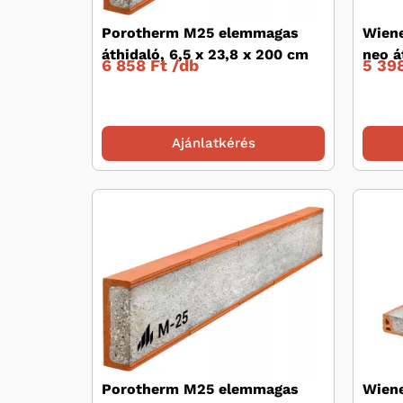
Porotherm M25 elemmagas
Wiene
áthidaló, 6,5 x 23,8 x 200 cm
neo á
6 858 Ft /
db
5 398
Ajánlatkérés
Porotherm M25 elemmagas
Wiene