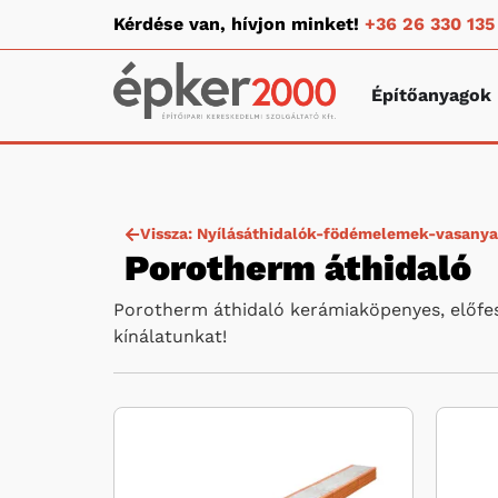
Kérdése van, hívjon minket!
+36 26 330 135
Építőanyagok
Vissza: Nyílásáthidalók-födémelemek-vasany
Porotherm áthidaló
Porotherm áthidaló kerámiaköpenyes, előfesz
kínálatunkat!