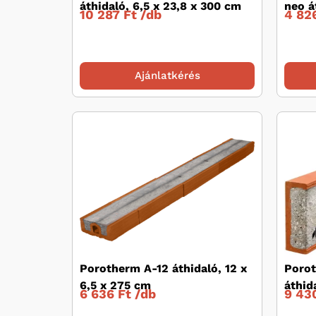
áthidaló, 6,5 x 23,8 x 300 cm
neo á
10 287 Ft /
db
4 826
Ajánlatkérés
Porotherm A-12 áthidaló, 12 x
Poro
6,5 x 275 cm
áthid
6 636 Ft /
db
9 430