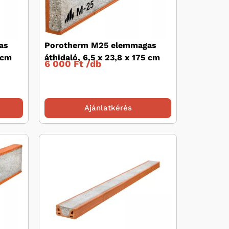
as
Porotherm M25 elemmagas
 cm
áthidaló, 6,5 x 23,8 x 175 cm
6 000 Ft /
db
Ajánlatkérés