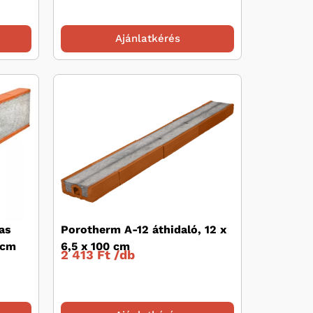
Ajánlatkérés
as
Porotherm A-12 áthidaló, 12 x
 cm
6,5 x 100 cm
2 413 Ft /
db