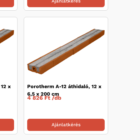
Ajánlatkérés
 12 x
Porotherm A-12 áthidaló, 12 x
6,5 x 200 cm
4 826 Ft /
db
Ajánlatkérés