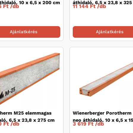
thidaló, 10 x 6,5 x 200 cm
áthidaló, 6,5 x 23,8 x 32
 Ft /
db
11 144 Ft /
db
Ajánlatkérés
Ajánlatkérés
therm M25 elemmagas
Wienerberger Porotherm 
aló, 6,5 x 23,8 x 275 cm
neo áthidaló, 10 x 6,5 x 
 Ft /
db
3 619 Ft /
db