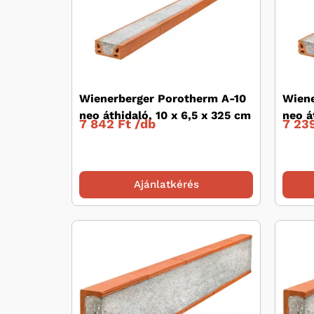
Wienerberger Porotherm A-10
Wiene
neo áthidaló, 10 x 6,5 x 325 cm
neo á
7 842 Ft /
db
7 239
Ajánlatkérés