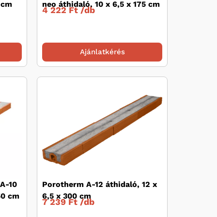
5 cm
neo áthidaló, 10 x 6,5 x 175 cm
4 222 Ft /
db
Ajánlatkérés
A-10
Porotherm A-12 áthidaló, 12 x
150 cm
6,5 x 300 cm
7 239 Ft /
db