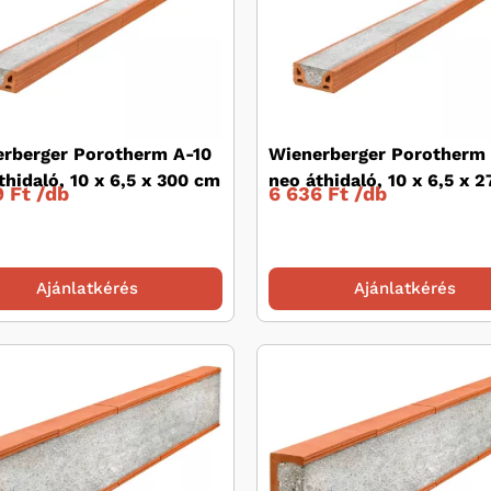
rberger Porotherm A-10
Wienerberger Porotherm 
thidaló, 10 x 6,5 x 300 cm
neo áthidaló, 10 x 6,5 x 
 Ft /
db
6 636 Ft /
db
Ajánlatkérés
Ajánlatkérés