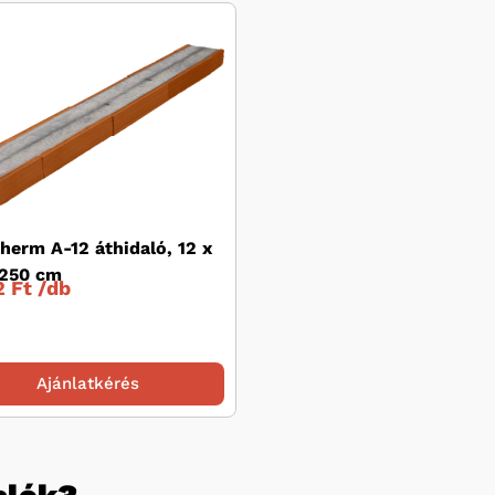
herm A-12 áthidaló, 12 x
 250 cm
 Ft /
db
Ajánlatkérés