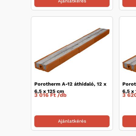
Ajánlatkérés
Porotherm A-12 áthidaló, 12 x
Porot
6,5 x 125 cm
6,5 x
3 016 Ft /
db
3 620
Ajánlatkérés