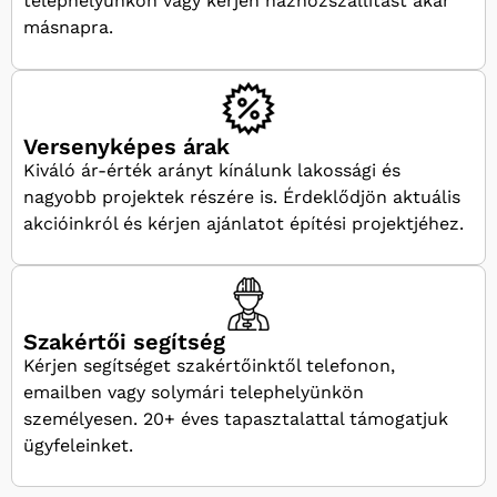
telephelyünkön vagy kérjen házhozszállítást akár
másnapra.
Versenyképes árak
Kiváló ár-érték arányt kínálunk lakossági és
nagyobb projektek részére is. Érdeklődjön aktuális
akcióinkról és kérjen ajánlatot építési projektjéhez.
Szakértői segítség
Kérjen segítséget szakértőinktől telefonon,
emailben vagy solymári telephelyünkön
személyesen. 20+ éves tapasztalattal támogatjuk
ügyfeleinket.