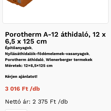
Porotherm A-12 áthidaló, 12 x
6,5 x 125 cm
Építőanyagok
,
Nyílásáthidalók-födémelemek-vasanyagok
,
Porotherm áthidaló
,
Wienerberger termekek
Méretek: 12×6,5×125 cm
Kérjen ajánlatot!
3 016 Ft /
db
Nettó ár: 2 375 Ft /
db