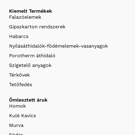
Kiemelt Termékek
Falazóelemek
Gipszkarton rendszerek
Habarcs
Nyílásáthidalók-födémelemek-vasanyagok
Porotherm áthidaló
Szigetelő anyagok
Térkövek
Tetőfedés
Ömlesztett áruk
Homok
Kulé Kavics
Murva
Sóder