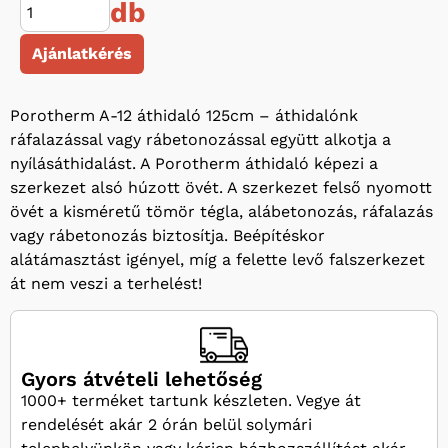
db
Ajánlatkérés
Porotherm A-12 áthidaló 125cm – áthidalónk
ráfalazással vagy rábetonozással együtt alkotja a
nyílásáthidalást. A Porotherm áthidaló képezi a
szerkezet alsó húzott övét. A szerkezet felső nyomott
övét a kisméretű tömör tégla, alábetonozás, ráfalazás
vagy rábetonozás biztosítja. Beépítéskor
alátámasztást igényel, míg a felette levő falszerkezet
át nem veszi a terhelést!
Gyors átvételi lehetőség
1000+ terméket tartunk készleten. Vegye át
rendelését akár 2 órán belül solymári