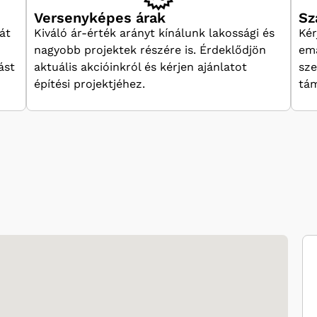
Versenyképes árak
Sz
át
Kiváló ár-érték arányt kínálunk lakossági és
Kér
nagyobb projektek részére is. Érdeklődjön
ema
ást
aktuális akcióinkról és kérjen ajánlatot
sze
építési projektjéhez.
tám