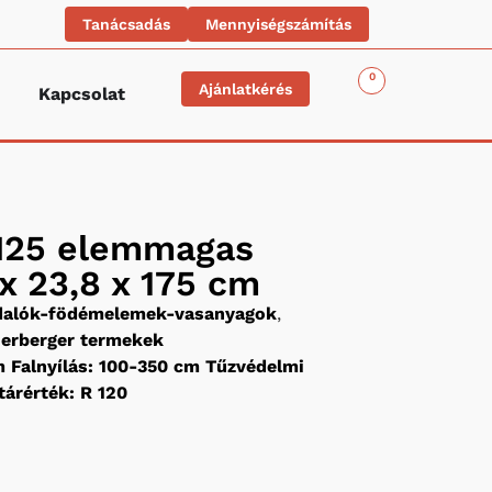
Tanácsadás
Mennyiségszámítás
0
Ajánlatkérés
Kapcsolat
M25 elemmagas
 x 23,8 x 175 cm
idalók-födémelemek-vasanyagok
,
erberger termekek
 Falnyílás: 100-350 cm Tűzvédelmi
tárérték: R 120