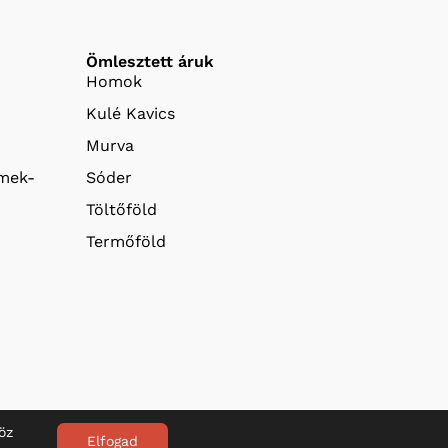
Ömlesztett áruk
Homok
Kulé Kavics
Murva
emek-
Sóder
Töltőföld
Termőföld
öz
Elfogad