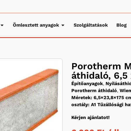
Ömlesztett anyagok
Szolgáltatások
Blog
Porotherm 
áthidaló, 6,5
Építőanyagok
,
Nyílásáth
Porotherm áthidaló
,
Wien
Méretek: 6,5×23,8×175 cm
osztály: A1 Tűzállósági ha
Kérjen ajánlatot!