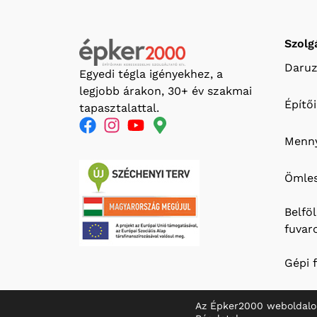
Szolg
Daruz
Egyedi tégla igényekhez, a
legjobb árakon, 30+ év szakmai
Építő
tapasztalattal.
Menny
Ömles
Belfö
fuvar
Gépi 
Az Épker2000 weboldalo
© 2026 Épker 2000 Kft.