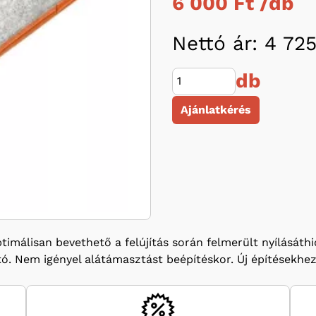
6 000 Ft /
db
Nettó ár: 4 725
db
Ajánlatkérés
álisan bevethető a felújítás során felmerült nyílásáthid
tó. Nem igényel alátámasztást beépítéskor. Új építésekhez