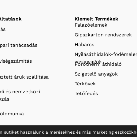
áltatások
Kiemelt Termékek
Falazóelemek
ás
Gipszkarton rendszerek
Habarcs
ipari tanácsadás
Nyílásáthidalók-födémel
iségszámítás
vasanyagok
Porotherm áthidaló
Szigetelő anyagok
ztett áruk szállítása
Térkövek
ldi és nemzetközi
Tetőfedés
ozás
földmunka
n sütiket használunk a mérésekhez és más marketing eszközökh