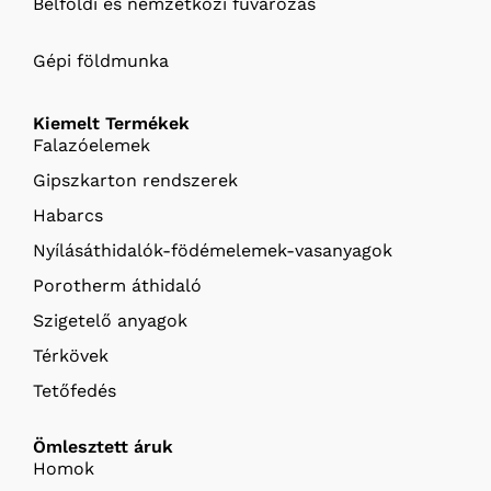
Belföldi és nemzetközi fuvarozás
Gépi földmunka
Kiemelt Termékek
Falazóelemek
Gipszkarton rendszerek
Habarcs
Nyílásáthidalók-födémelemek-vasanyagok
Porotherm áthidaló
Szigetelő anyagok
Térkövek
Tetőfedés
Ömlesztett áruk
Homok