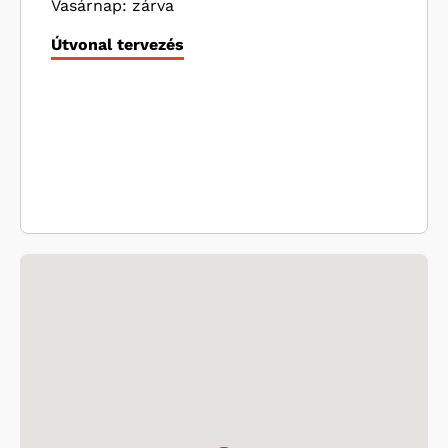
Vasárnap: zárva
Útvonal tervezés