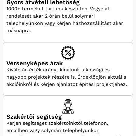
Gyors átvételi lehetőség
1000+ terméket tartunk készleten. Vegye át
rendelését akár 2 órán belül solymári
telephelyünkön vagy kérjen házhozszállítást akár
másnapra.
Versenyképes árak
Kiváló ár-érték arányt kínálunk lakossági és
nagyobb projektek részére is. Érdeklődjön aktuális
akcióinkról és kérjen ajánlatot építési projektjéhez.
Szakértői segítség
Kérjen segítséget szakértőinktől telefonon,
emailben vagy solymári telephelyünkön