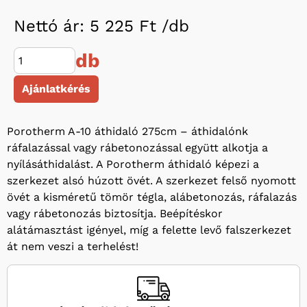
Nettó ár: 5 225 Ft /
db
db
Ajánlatkérés
Porotherm A-10 áthidaló 275cm – áthidalónk
ráfalazással vagy rábetonozással együtt alkotja a
nyílásáthidalást. A Porotherm áthidaló képezi a
szerkezet alsó húzott övét. A szerkezet felső nyomott
övét a kisméretű tömör tégla, alábetonozás, ráfalazás
vagy rábetonozás biztosítja. Beépítéskor
alátámasztást igényel, míg a felette levő falszerkezet
át nem veszi a terhelést!