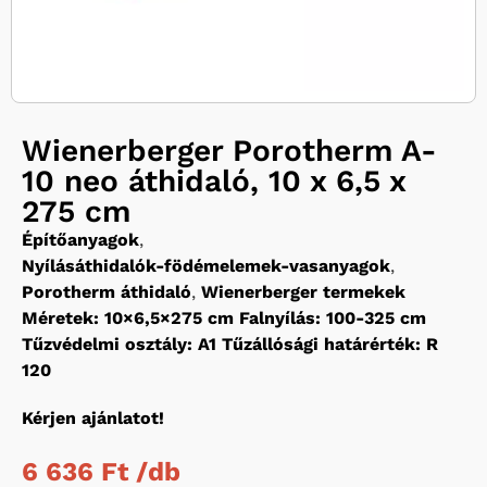
Wienerberger Porotherm A-
10 neo áthidaló, 10 x 6,5 x
275 cm
Építőanyagok
,
Nyílásáthidalók-födémelemek-vasanyagok
,
Porotherm áthidaló
,
Wienerberger termekek
Méretek: 10×6,5×275 cm Falnyílás: 100-325 cm
Tűzvédelmi osztály: A1 Tűzállósági határérték: R
120
Kérjen ajánlatot!
6 636 Ft /
db