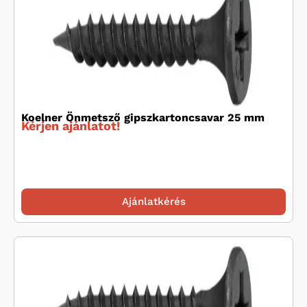
Koelner Önmetsző gipszkartoncsavar 25 mm
Kérjen ajánlatot!
Ajánlatkérés