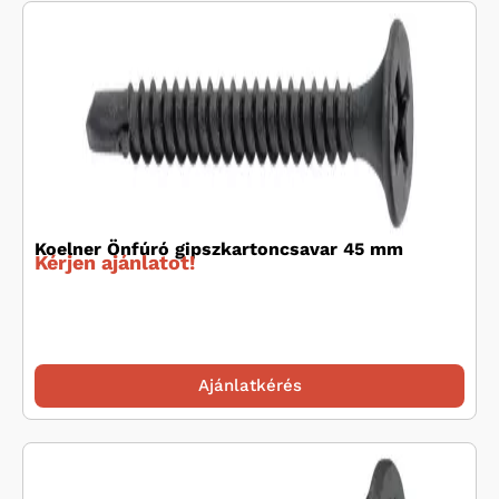
Koelner Önfúró gipszkartoncsavar 45 mm
Kérjen ajánlatot!
Ajánlatkérés