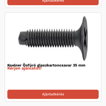
Ajánlatkérés
Koelner Önfúró gipszkartoncsavar 35 mm
Kérjen ajánlatot!
Ajánlatkérés