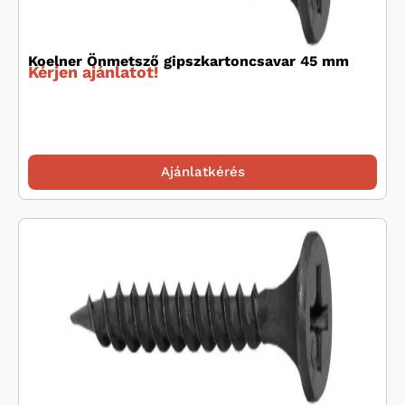
Koelner Önmetsző gipszkartoncsavar 45 mm
Kérjen ajánlatot!
Ajánlatkérés