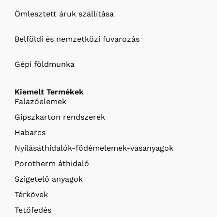
Ömlesztett áruk szállítása
Belföldi és nemzetközi fuvarozás
Gépi földmunka
Kiemelt Termékek
Falazóelemek
Gipszkarton rendszerek
Habarcs
Nyílásáthidalók-födémelemek-vasanyagok
Porotherm áthidaló
Szigetelő anyagok
Térkövek
Tetőfedés