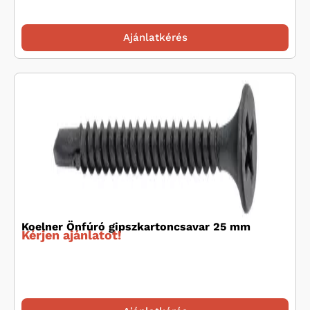
Ajánlatkérés
Koelner Önfúró gipszkartoncsavar 25 mm
Kérjen ajánlatot!