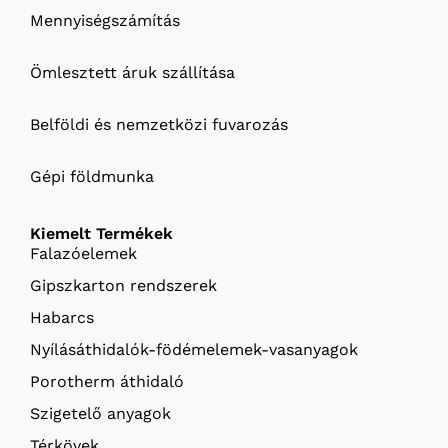
Mennyiségszámítás
Ömlesztett áruk szállítása
Belföldi és nemzetközi fuvarozás
Gépi földmunka
Kiemelt Termékek
Falazóelemek
Gipszkarton rendszerek
Habarcs
Nyílásáthidalók-födémelemek-vasanyagok
Porotherm áthidaló
Szigetelő anyagok
Térkövek