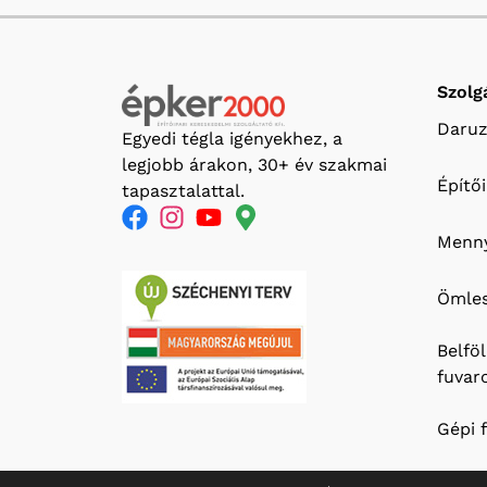
Szolg
Daruz
Egyedi tégla igényekhez, a
legjobb árakon, 30+ év szakmai
Építő
tapasztalattal.
Menny
Ömles
Belfö
fuvar
Gépi 