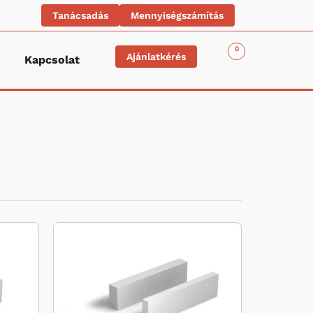
Tanácsadás
Mennyiségszámítás
0
Ajánlatkérés
Kapcsolat