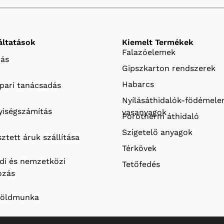
áltatások
Kiemelt Termékek
Falazóelemek
ás
Gipszkarton rendszerek
Habarcs
ipari tanácsadás
Nyílásáthidalók-födémel
iségszámítás
vasanyagok
Porotherm áthidaló
Szigetelő anyagok
ztett áruk szállítása
Térkövek
ldi és nemzetközi
Tetőfedés
ozás
földmunka