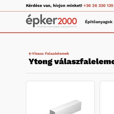
Kérdése van, hívjon minket!
+36 26 330 135
Építőanyagok
Vissza: Falazóelemek
Ytong válaszfalelem