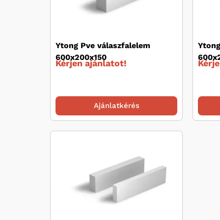
Ytong Pve válaszfalelem
Ytong
600x200x150
600x
Kérjen ajánlatot!
Kérje
Ajánlatkérés