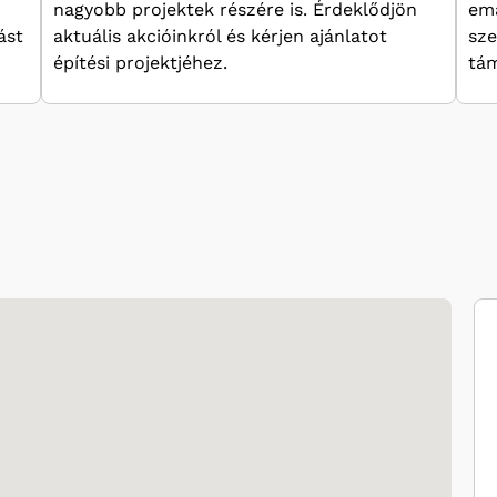
nagyobb projektek részére is. Érdeklődjön
ema
ást
aktuális akcióinkról és kérjen ajánlatot
sze
építési projektjéhez.
tám