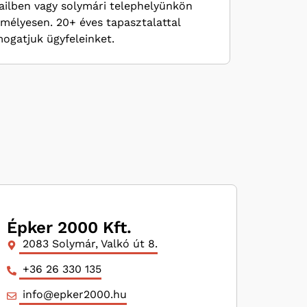
ilben vagy solymári telephelyünkön
mélyesen. 20+ éves tapasztalattal
ogatjuk ügyfeleinket.
Épker 2000 Kft.
2083 Solymár, Valkó út 8.
+36 26 330 135
info@epker2000.hu