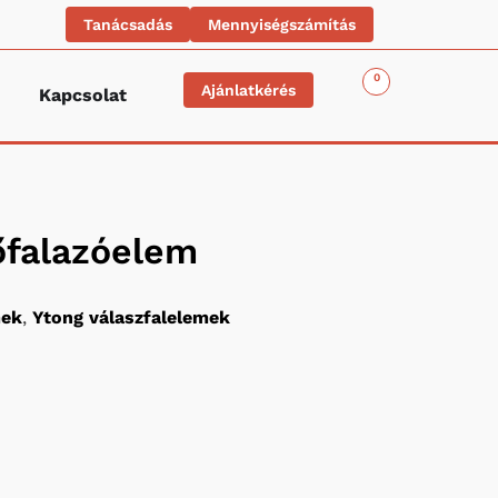
Tanácsadás
Mennyiségszámítás
0
Ajánlatkérés
Kapcsolat
őfalazóelem
mek
,
Ytong válaszfalelemek