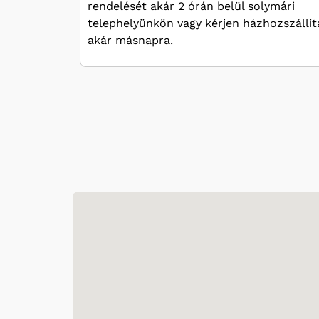
rendelését akár 2 órán belül solymári
telephelyünkön vagy kérjen házhozszállít
akár másnapra.