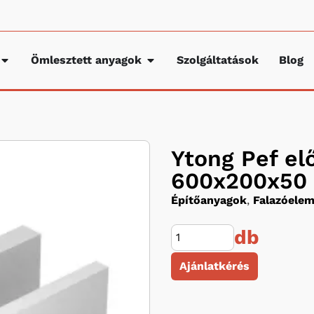
Ömlesztett anyagok
Szolgáltatások
Blog
Ytong Pef el
600x200x50
Építőanyagok
,
Falazóele
db
Ajánlatkérés