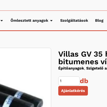
Ömlesztett anyagok
Szolgáltatások
Blog
Villas GV 35
bitumenes ví
Építőanyagok
,
Szigetelő 
db
Ajánlatkérés