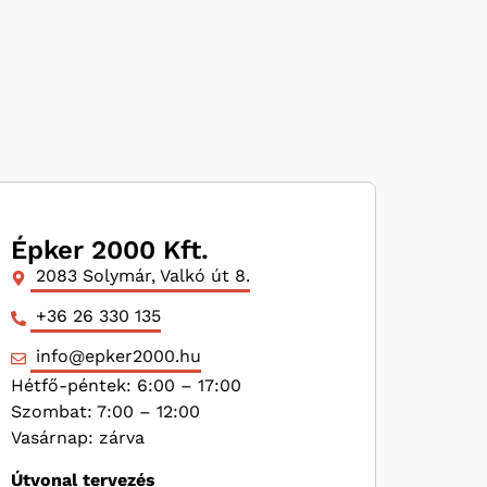
Épker 2000 Kft.
2083 Solymár, Valkó út 8.
+36 26 330 135
info@epker2000.hu
Hétfő-péntek: 6:00 – 17:00
Szombat: 7:00 – 12:00
Vasárnap: zárva
Útvonal tervezés