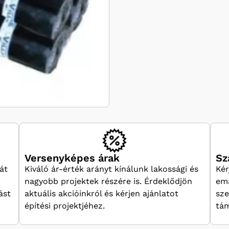
Versenyképes árak
Sz
át
Kiváló ár-érték arányt kínálunk lakossági és
Kér
nagyobb projektek részére is. Érdeklődjön
ema
ást
aktuális akcióinkról és kérjen ajánlatot
sze
építési projektjéhez.
tám