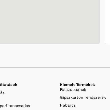
áltatások
Kiemelt Termékek
Falazóelemek
ás
Gipszkarton rendszerek
Habarcs
ipari tanácsadás