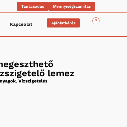
Tanácsadás
Mennyiségszámítás
0
Ajánlatkérés
Kapcsolat
 hegeszthető
zszigetelő lemez
anyagok
,
Vízszigetelés