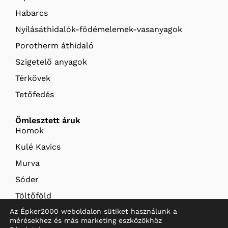
Habarcs
Nyílásáthidalók-födémelemek-vasanyagok
Porotherm áthidaló
Szigetelő anyagok
Térkövek
Tetőfedés
Ömlesztett áruk
Homok
Kulé Kavics
Murva
Sóder
Töltőföld
Termőföld
Az Épker2000 weboldalon sütiket használunk a
mérésekhez és más marketing eszközökhöz