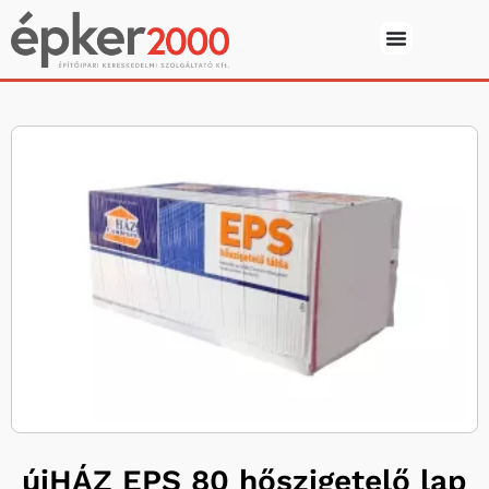
újHÁZ EPS 80 hőszigetelő lap