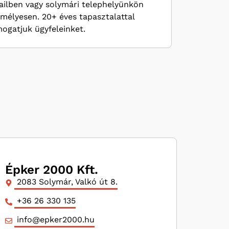
ilben vagy solymári telephelyünkön
mélyesen. 20+ éves tapasztalattal
ogatjuk ügyfeleinket.
Épker 2000 Kft.
2083 Solymár, Valkó út 8.
+36 26 330 135
info@epker2000.hu