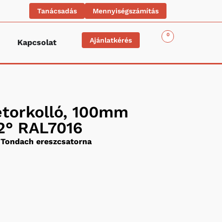
Tanácsadás
Mennyiségszámítás
0
Ajánlatkérés
Kapcsolat
etorkolló, 100mm
2° RAL7016
Tondach ereszcsatorna