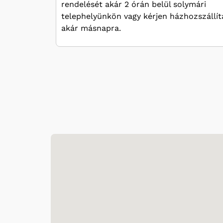
rendelését akár 2 órán belül solymári
telephelyünkön vagy kérjen házhozszállít
akár másnapra.