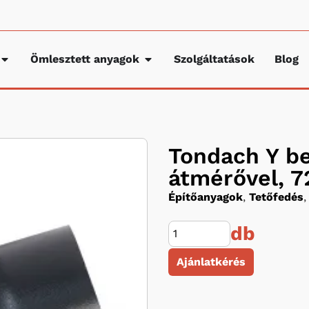
Ömlesztett anyagok
Szolgáltatások
Blog
Tondach Y b
átmérővel, 7
Építőanyagok
,
Tetőfedés
,
db
Ajánlatkérés