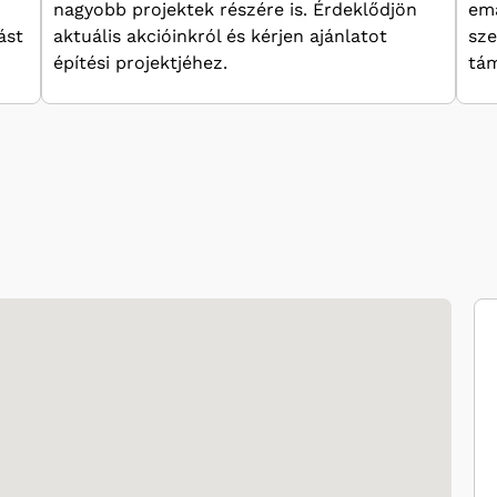
nagyobb projektek részére is. Érdeklődjön
ema
ást
aktuális akcióinkról és kérjen ajánlatot
sze
építési projektjéhez.
tám