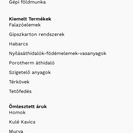
Gépi földmunka
Kiemelt Termékek
Falazóelemek
Gipszkarton rendszerek
Habarcs
Nyílásáthidalók-födémelemek-vasanyagok
Porotherm áthidaló
Szigetelő anyagok
Térkövek
Tetőfedés
Ömlesztett áruk
Homok
Kulé Kavics
Murva