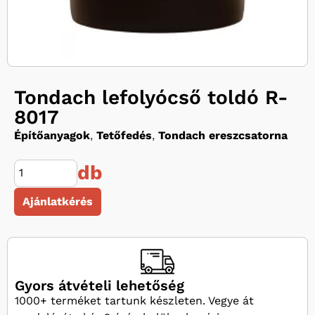
Tondach lefolyócső toldó R-
8017
Építőanyagok
,
Tetőfedés
,
Tondach ereszcsatorna
db
Ajánlatkérés
Gyors átvételi lehetőség
1000+ terméket tartunk készleten. Vegye át