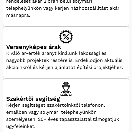
rendelését akár 2 órán belül solymári
telephelyünkön vagy kérjen házhozszállítást akár
másnapra.
Versenyképes árak
Kiváló ár-érték arányt kínálunk lakossági és
nagyobb projektek részére is. Érdeklődjön aktuális
akcióinkról és kérjen ajánlatot építési projektjéhez.
Szakértői segítség
Kérjen segítséget szakértőinktől telefonon,
emailben vagy solymári telephelyünkön
személyesen. 20+ éves tapasztalattal támogatjuk
ügyfeleinket.