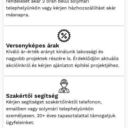
rendelését akár 2 órán belül solymári
telephelyünkön vagy kérjen házhozszállítást akár
másnapra.
Versenyképes árak
Kiváló ár-érték arányt kínálunk lakossági és
nagyobb projektek részére is. Érdeklődjön aktuális
akcióinkról és kérjen ajánlatot építési projektjéhez.
Szakértői segítség
Kérjen segítséget szakértőinktől telefonon,
emailben vagy solymári telephelyünkön
személyesen. 20+ éves tapasztalattal támogatjuk
ügyfeleinket.