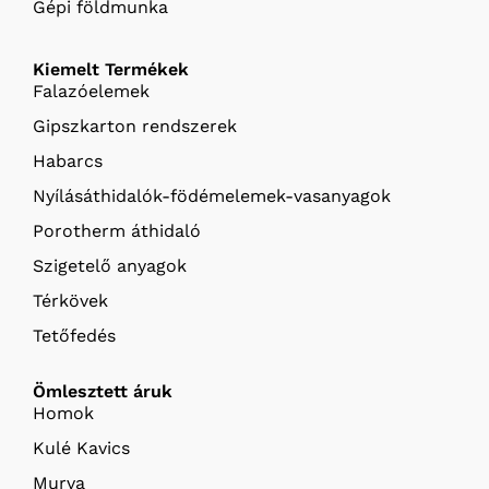
Gépi földmunka
Kiemelt Termékek
Falazóelemek
Gipszkarton rendszerek
Habarcs
Nyílásáthidalók-födémelemek-vasanyagok
Porotherm áthidaló
Szigetelő anyagok
Térkövek
Tetőfedés
Ömlesztett áruk
Homok
Kulé Kavics
Murva