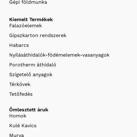
Gépi földmunka
Kiemelt Termékek
Falazóelemek
Gipszkarton rendszerek
Habarcs
Nyílásáthidalók-födémelemek-vasanyagok
Porotherm áthidaló
Szigetelő anyagok
Térkövek
Tetőfedés
Ömlesztett áruk
Homok
Kulé Kavics
Murva