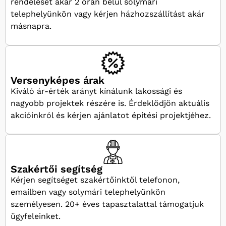
rendelését akár 2 órán belül solymári
telephelyünkön vagy kérjen házhozszállítást akár
másnapra.
Versenyképes árak
Kiváló ár-érték arányt kínálunk lakossági és
nagyobb projektek részére is. Érdeklődjön aktuális
akcióinkról és kérjen ajánlatot építési projektjéhez.
Szakértői segítség
Kérjen segítséget szakértőinktől telefonon,
emailben vagy solymári telephelyünkön
személyesen. 20+ éves tapasztalattal támogatjuk
ügyfeleinket.