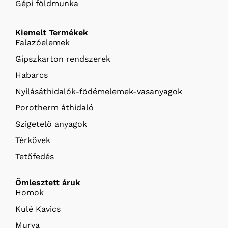
Gépi földmunka
Kiemelt Termékek
Falazóelemek
Gipszkarton rendszerek
Habarcs
Nyílásáthidalók-födémelemek-vasanyagok
Porotherm áthidaló
Szigetelő anyagok
Térkövek
Tetőfedés
Ömlesztett áruk
Homok
Kulé Kavics
Murva