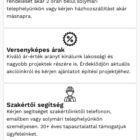
rendelését akár 2 órán belül solymári
telephelyünkön vagy kérjen házhozszállítást akár
másnapra.
Versenyképes árak
Kiváló ár-érték arányt kínálunk lakossági és
nagyobb projektek részére is. Érdeklődjön aktuális
akcióinkról és kérjen ajánlatot építési projektjéhez.
Szakértői segítség
Kérjen segítséget szakértőinktől telefonon,
emailben vagy solymári telephelyünkön
személyesen. 20+ éves tapasztalattal támogatjuk
ügyfeleinket.