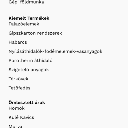
Gépi földmunka
Kiemelt Termékek
Falazóelemek
Gipszkarton rendszerek
Habarcs
Nyílásáthidalók-födémelemek-vasanyagok
Porotherm áthidaló
Szigetelő anyagok
Térkövek
Tetőfedés
Ömlesztett áruk
Homok
Kulé Kavics
Murva