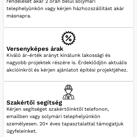
rendelését akár 2 órán belül solymári
telephelyünkön vagy kérjen házhozszállítást akár
másnapra.
Versenyképes árak
Kiváló ár-érték arányt kínálunk lakossági és
nagyobb projektek részére is. Érdeklődjön aktuális
akcióinkról és kérjen ajánlatot építési projektjéhez.
Szakértői segítség
Kérjen segítséget szakértőinktől telefonon,
emailben vagy solymári telephelyünkön
személyesen. 20+ éves tapasztalattal támogatjuk
ügyfeleinket.