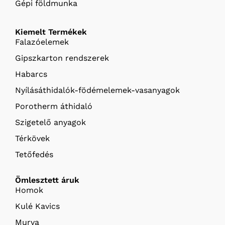
Gépi földmunka
Kiemelt Termékek
Falazóelemek
Gipszkarton rendszerek
Habarcs
Nyílásáthidalók-födémelemek-vasanyagok
Porotherm áthidaló
Szigetelő anyagok
Térkövek
Tetőfedés
Ömlesztett áruk
Homok
Kulé Kavics
Murva