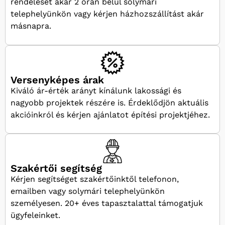
rendelését akár 2 órán belül solymári
telephelyünkön vagy kérjen házhozszállítást akár
másnapra.
Versenyképes árak
Kiváló ár-érték arányt kínálunk lakossági és
nagyobb projektek részére is. Érdeklődjön aktuális
akcióinkról és kérjen ajánlatot építési projektjéhez.
Szakértői segítség
Kérjen segítséget szakértőinktől telefonon,
emailben vagy solymári telephelyünkön
személyesen. 20+ éves tapasztalattal támogatjuk
ügyfeleinket.