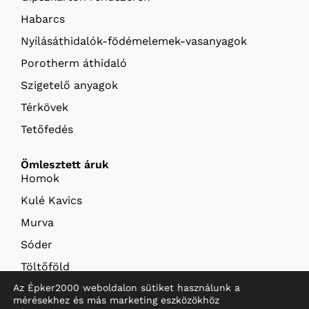
Habarcs
Nyílásáthidalók-födémelemek-vasanyagok
Porotherm áthidaló
Szigetelő anyagok
Térkövek
Tetőfedés
Ömlesztett áruk
Homok
Kulé Kavics
Murva
Sóder
Töltőföld
Az Épker2000 weboldalon sütiket használunk a
Termőföld
mérésekhez és más marketing eszközökhöz