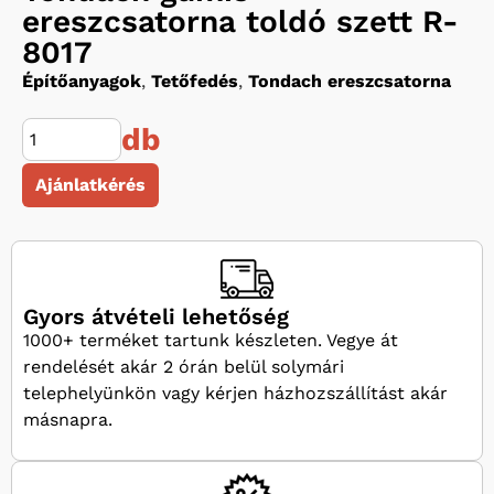
ereszcsatorna toldó szett R-
8017
Építőanyagok
,
Tetőfedés
,
Tondach ereszcsatorna
db
Ajánlatkérés
Gyors átvételi lehetőség
1000+ terméket tartunk készleten. Vegye át
rendelését akár 2 órán belül solymári
telephelyünkön vagy kérjen házhozszállítást akár
másnapra.