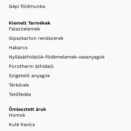
Gépi földmunka
Kiemelt Termékek
Falazóelemek
Gipszkarton rendszerek
Habarcs
Nyílásáthidalók-födémelemek-vasanyagok
Porotherm áthidaló
Szigetelő anyagok
Térkövek
Tetőfedés
Ömlesztett áruk
Homok
Kulé Kavics