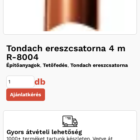
Tondach ereszcsatorna 4 m
R-8004
Építőanyagok
,
Tetőfedés
,
Tondach ereszcsatorna
db
Ajánlatkérés
Gyors átvételi lehetőség
1000+ terméket tartunk készleten. Vegye át