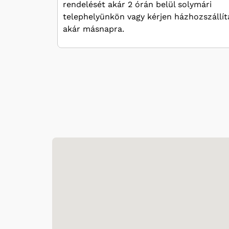
rendelését akár 2 órán belül solymári
telephelyünkön vagy kérjen házhozszállít
akár másnapra.