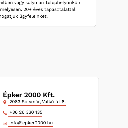
ilben vagy solymári telephelyünkön
mélyesen. 20+ éves tapasztalattal
ogatjuk ügyfeleinket.
Épker 2000 Kft.
2083 Solymár, Valkó út 8.
+36 26 330 135
info@epker2000.hu