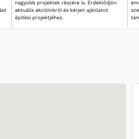
nagyobb projektek részére is. Érdeklődjön
ema
ást
aktuális akcióinkról és kérjen ajánlatot
sze
építési projektjéhez.
tám