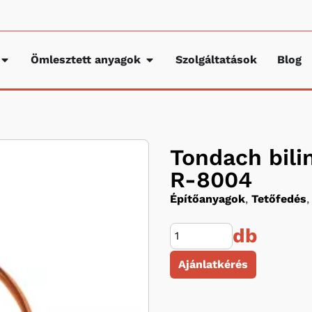
Ömlesztett anyagok
Szolgáltatások
Blog
Tondach bili
R-8004
Építőanyagok
,
Tetőfedés
,
db
Ajánlatkérés