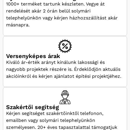
1000+ terméket tartunk készleten. Vegye át
rendelését akár 2 órán belül solymári
telephelyünkön vagy kérjen házhozszállítást akár
másnapra.
Versenyképes árak
Kiváló ár-érték arányt kínálunk lakossági és
nagyobb projektek részére is. Érdeklődjön aktuális
akcióinkról és kérjen ajánlatot építési projektjéhez.
Szakértői segítség
Kérjen segítséget szakértőinktől telefonon,
emailben vagy solymári telephelyünkön
személyesen. 20+ éves tapasztalattal támogatjuk