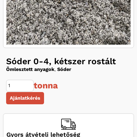
Sóder 0-4, kétszer rostált
Ömlesztett anyagok
,
Sóder
tonna
Ajánlatkérés
Gyors átvételi lehetőség