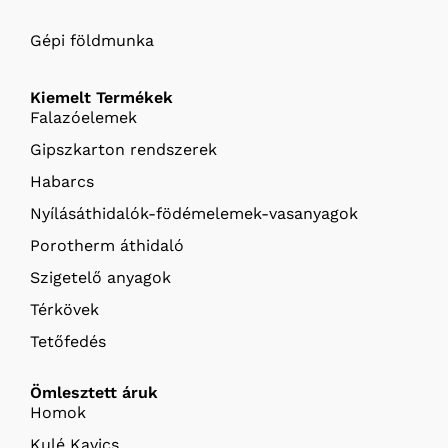
Gépi földmunka
Kiemelt Termékek
Falazóelemek
Gipszkarton rendszerek
Habarcs
Nyílásáthidalók-födémelemek-vasanyagok
Porotherm áthidaló
Szigetelő anyagok
Térkövek
Tetőfedés
Ömlesztett áruk
Homok
Kulé Kavics