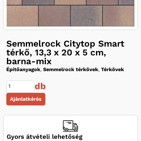
Semmelrock Citytop Smart
térkő, 13,3 x 20 x 5 cm,
barna-mix
Építőanyagok
,
Semmelrock térkövek
,
Térkövek
db
Ajánlatkérés
Gyors átvételi lehetőség