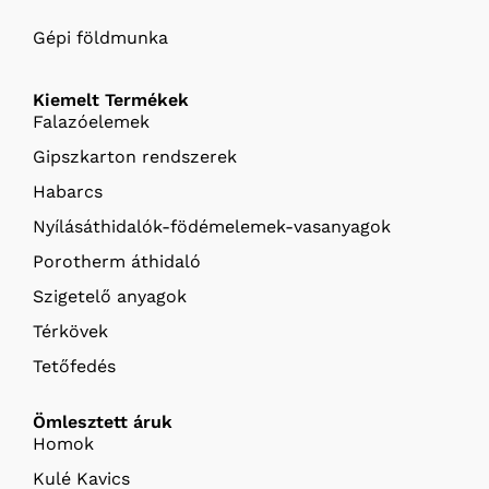
Gépi földmunka
Kiemelt Termékek
Falazóelemek
Gipszkarton rendszerek
Habarcs
Nyílásáthidalók-födémelemek-vasanyagok
Porotherm áthidaló
Szigetelő anyagok
Térkövek
Tetőfedés
Ömlesztett áruk
Homok
Kulé Kavics