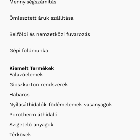
Mennyiségszámítás
Ömlesztett áruk szállítása
Belföldi és nemzetközi fuvarozás
Gépi földmunka
Kiemelt Termékek
Falazóelemek
Gipszkarton rendszerek
Habarcs
Nyílásáthidalók-födémelemek-vasanyagok
Porotherm áthidaló
Szigetelő anyagok
Térkövek