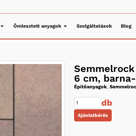
Ömlesztett anyagok
Szolgáltatások
Blog
Semmelrock 
6 cm, barna
Építőanyagok
,
Semmelroc
db
Ajánlatkérés