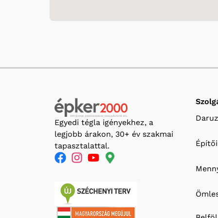
Szolg
Daruz
Egyedi tégla igényekhez, a
legjobb árakon, 30+ év szakmai
Építő
tapasztalattal.
Menny
Ömles
Belfö