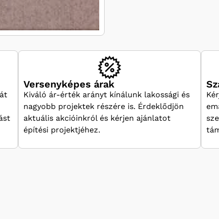
Versenyképes árak
Sz
át
Kiváló ár-érték arányt kínálunk lakossági és
Kér
nagyobb projektek részére is. Érdeklődjön
ema
ást
aktuális akcióinkról és kérjen ajánlatot
sze
építési projektjéhez.
tám