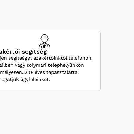
akértői segítség
jen segítséget szakértőinktől telefonon,
ilben vagy solymári telephelyünkön
mélyesen. 20+ éves tapasztalattal
ogatjuk ügyfeleinket.