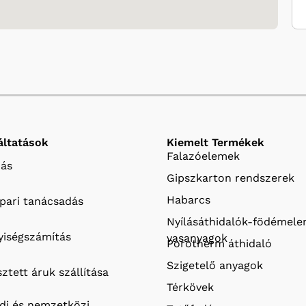
áltatások
Kiemelt Termékek
Falazóelemek
ás
Gipszkarton rendszerek
Habarcs
ipari tanácsadás
Nyílásáthidalók-födémel
iségszámítás
vasanyagok
Porotherm áthidaló
Szigetelő anyagok
ztett áruk szállítása
Térkövek
ldi és nemzetközi