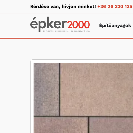
Kérdése van, hívjon minket!
+36 26 330 135
Építőanyagok