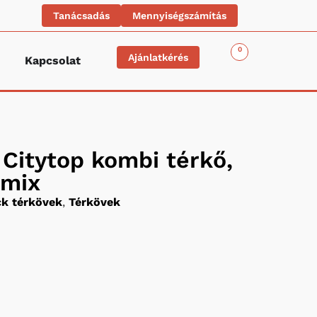
Tanácsadás
Mennyiségszámítás
0
Ajánlatkérés
Kapcsolat
Citytop kombi térkő,
-mix
k térkövek
,
Térkövek