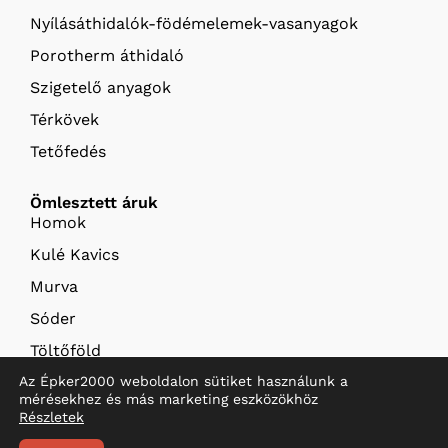
Nyílásáthidalók-födémelemek-vasanyagok
Porotherm áthidaló
Szigetelő anyagok
Térkövek
Tetőfedés
Ömlesztett áruk
Homok
Kulé Kavics
Murva
Sóder
Töltőföld
Termőföld
Az Épker2000 weboldalon sütiket használunk a
mérésekhez és más marketing eszközökhöz
Részletek
© 2026 Épker
Szállítás és fizetés
ÁSZF