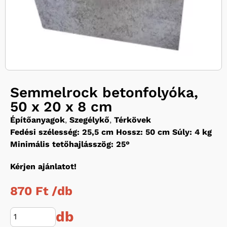
Semmelrock betonfolyóka,
50 x 20 x 8 cm
Építőanyagok
,
Szegélykő
,
Térkövek
Fedési szélesség: 25,5 cm Hossz: 50 cm Súly: 4 kg
Minimális tetőhajlásszög: 25°
Kérjen ajánlatot!
870 Ft /
db
db