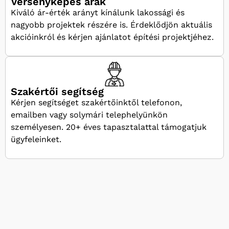
Versenyképes árak
Kiváló ár-érték arányt kínálunk lakossági és
nagyobb projektek részére is. Érdeklődjön aktuális
akcióinkról és kérjen ajánlatot építési projektjéhez.
Szakértői segítség
Kérjen segítséget szakértőinktől telefonon,
emailben vagy solymári telephelyünkön
személyesen. 20+ éves tapasztalattal támogatjuk
ügyfeleinket.