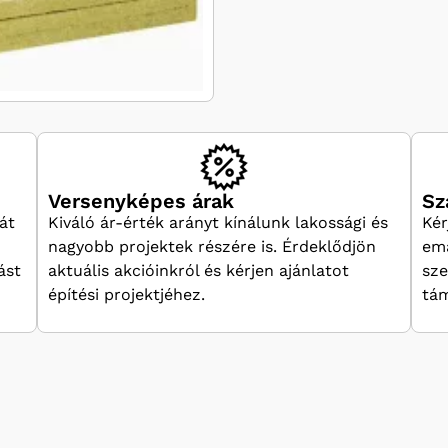
Versenyképes árak
Sz
át
Kiváló ár-érték arányt kínálunk lakossági és
Kér
nagyobb projektek részére is. Érdeklődjön
ema
ást
aktuális akcióinkról és kérjen ajánlatot
sze
építési projektjéhez.
tám