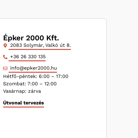
Épker 2000 Kft.
2083 Solymár, Valkó út 8.
+36 26 330 135
info@epker2000.hu
Hétfő-péntek: 6:00 – 17:00
Szombat: 7:00 – 12:00
Vasárnap: zárva
Útvonal tervezés