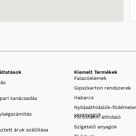
áltatások
Kiemelt Termékek
Falazóelemek
ás
Gipszkarton rendszerek
Habarcs
ipari tanácsadás
Nyílásáthidalók-födémel
iségszámítás
vasanyagok
Porotherm áthidaló
Szigetelő anyagok
ztett áruk szállítása