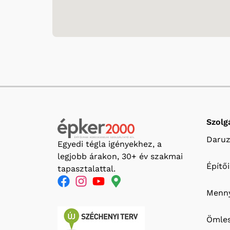
Szolg
Daruz
Egyedi tégla igényekhez, a
legjobb árakon, 30+ év szakmai
Építő
tapasztalattal.
Menny
Ömles