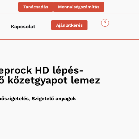
Tanácsadás
Mennyiségszámítás
0
Ajánlatkérés
Kapcsolat
eprock HD lépés-
ő kőzetgyapot lemez
hőszigetelés
,
Szigetelő anyagok