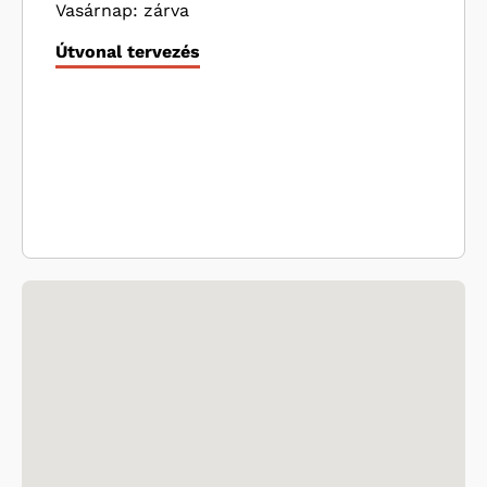
Vasárnap: zárva
Útvonal tervezés