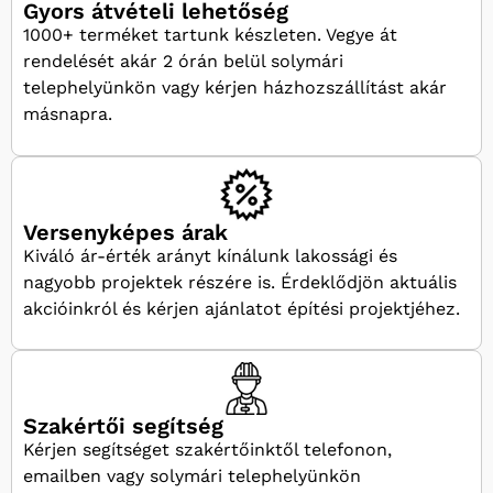
Gyors átvételi lehetőség
1000+ terméket tartunk készleten. Vegye át
rendelését akár 2 órán belül solymári
telephelyünkön vagy kérjen házhozszállítást akár
másnapra.
Versenyképes árak
Kiváló ár-érték arányt kínálunk lakossági és
nagyobb projektek részére is. Érdeklődjön aktuális
akcióinkról és kérjen ajánlatot építési projektjéhez.
Szakértői segítség
Kérjen segítséget szakértőinktől telefonon,
emailben vagy solymári telephelyünkön