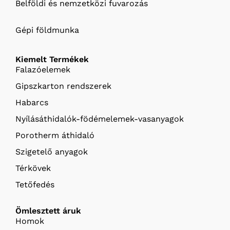
Belföldi és nemzetközi fuvarozás
Gépi földmunka
Kiemelt Termékek
Falazóelemek
Gipszkarton rendszerek
Habarcs
Nyílásáthidalók-födémelemek-vasanyagok
Porotherm áthidaló
Szigetelő anyagok
Térkövek
Tetőfedés
Ömlesztett áruk
Homok