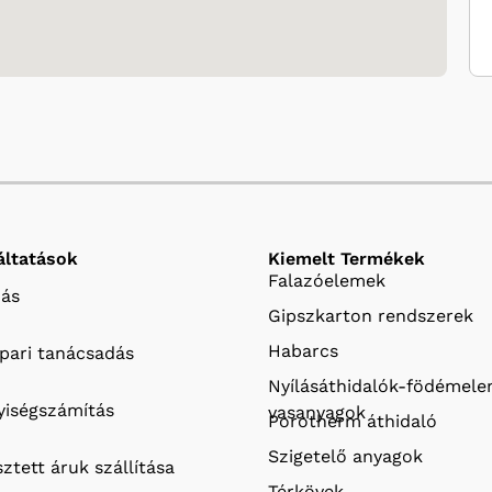
áltatások
Kiemelt Termékek
Falazóelemek
ás
Gipszkarton rendszerek
Habarcs
ipari tanácsadás
Nyílásáthidalók-födémel
iségszámítás
vasanyagok
Porotherm áthidaló
Szigetelő anyagok
ztett áruk szállítása
Térkövek