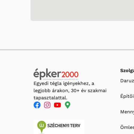
Szolg
Daruz
Egyedi tégla igényekhez, a
legjobb árakon, 30+ év szakmai
Építő
tapasztalattal.
Menny
Ömles