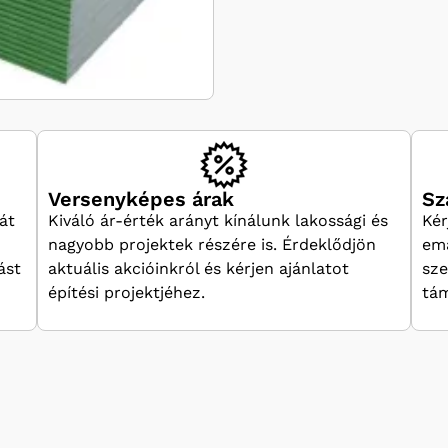
Versenyképes árak
Sz
át
Kiváló ár-érték arányt kínálunk lakossági és
Kér
nagyobb projektek részére is. Érdeklődjön
ema
ást
aktuális akcióinkról és kérjen ajánlatot
sze
építési projektjéhez.
tám