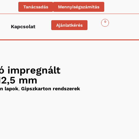
Tanácsadás
Mennyiségszámítás
0
Ajánlatkérés
Kapcsolat
ló impregnált
 12,5 mm
n lapok
,
Gipszkarton rendszerek