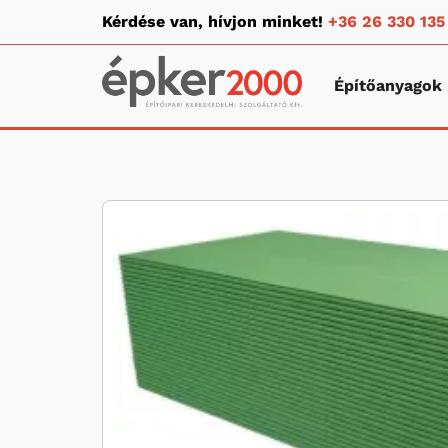
Kérdése van, hívjon minket!
+36 26 330 135
Építőanyagok