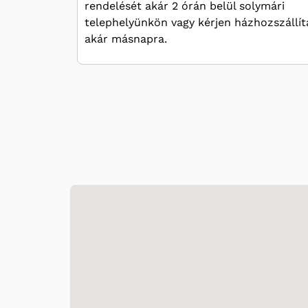
rendelését akár 2 órán belül solymári
telephelyünkön vagy kérjen házhozszállít
akár másnapra.