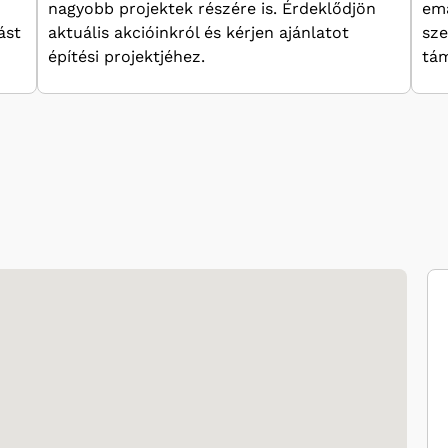
nagyobb projektek részére is. Érdeklődjön
ema
ást
aktuális akcióinkról és kérjen ajánlatot
sze
építési projektjéhez.
tám