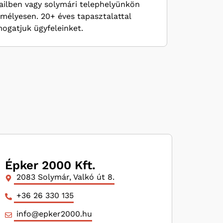
ilben vagy solymári telephelyünkön
mélyesen. 20+ éves tapasztalattal
ogatjuk ügyfeleinket.
Épker 2000 Kft.
2083 Solymár, Valkó út 8.
+36 26 330 135
info@epker2000.hu