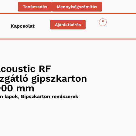
Tanácsadás
Mennyiségszámítás
0
Ajánlatkérés
Kapcsolat
Acoustic RF
zgátló gipszkarton
2000 mm
n lapok
,
Gipszkarton rendszerek