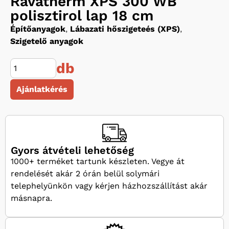
Ravatherm XPS 300 WB
polisztirol lap 18 cm
Építőanyagok
,
Lábazati hőszigeteés (XPS)
,
Szigetelő anyagok
db
Ajánlatkérés
Gyors átvételi lehetőség
1000+ terméket tartunk készleten. Vegye át
rendelését akár 2 órán belül solymári
telephelyünkön vagy kérjen házhozszállítást akár
másnapra.