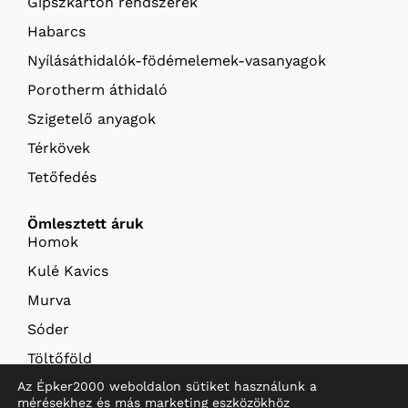
Gipszkarton rendszerek
Habarcs
Nyílásáthidalók-födémelemek-vasanyagok
Porotherm áthidaló
Szigetelő anyagok
Térkövek
Tetőfedés
Ömlesztett áruk
Homok
Kulé Kavics
Murva
Sóder
Töltőföld
Az Épker2000 weboldalon sütiket használunk a
Termőföld
mérésekhez és más marketing eszközökhöz