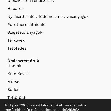
Gipszkarton rendszerek
Habarcs
Nyílásáthidalók-födémelemek-vasanyagok
Porotherm áthidaló
Szigetelő anyagok
Térkövek
Tetőfedés
Ömlesztett áruk
Homok
Kulé Kavics
Murva
Sóder
Töltőföld
Az Épker2000 weboldalon sütiket használunk a
Termőföld
mérésekhez és más marketing eszközökhöz