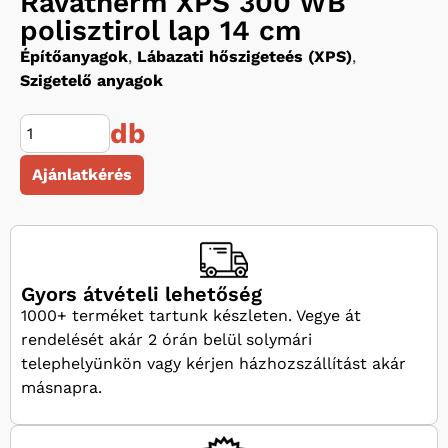
Ravatherm XPS 300 WB
polisztirol lap 14 cm
Építőanyagok
,
Lábazati hőszigeteés (XPS)
,
Szigetelő anyagok
db
Ajánlatkérés
Gyors átvételi lehetőség
1000+ terméket tartunk készleten. Vegye át
rendelését akár 2 órán belül solymári
telephelyünkön vagy kérjen házhozszállítást akár
másnapra.