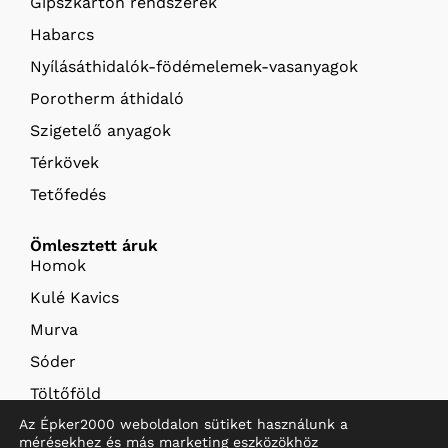
Gipszkarton rendszerek
Habarcs
Nyílásáthidalók-födémelemek-vasanyagok
Porotherm áthidaló
Szigetelő anyagok
Térkövek
Tetőfedés
Ömlesztett áruk
Homok
Kulé Kavics
Murva
Sóder
Töltőföld
Az Épker2000 weboldalon sütiket használunk a
Termőföld
mérésekhez és más marketing eszközökhöz