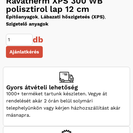
Ravatherm XPS 300 WB
polisztirol lap 12 cm
Építőanyagok
,
Lábazati hőszigeteés (XPS)
,
Szigetelő anyagok
db
Ajánlatkérés
Gyors átvételi lehetőség
1000+ terméket tartunk készleten. Vegye át
rendelését akár 2 órán belül solymári
telephelyünkön vagy kérjen házhozszállítást akár
másnapra.