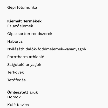
Gépi földmunka
Kiemelt Termékek
Falazóelemek
Gipszkarton rendszerek
Habarcs
Nyílásáthidalók-födémelemek-vasanyagok
Porotherm áthidaló
Szigetelő anyagok
Térkövek
Tetőfedés
Ömlesztett áruk
Homok
Kulé Kavics