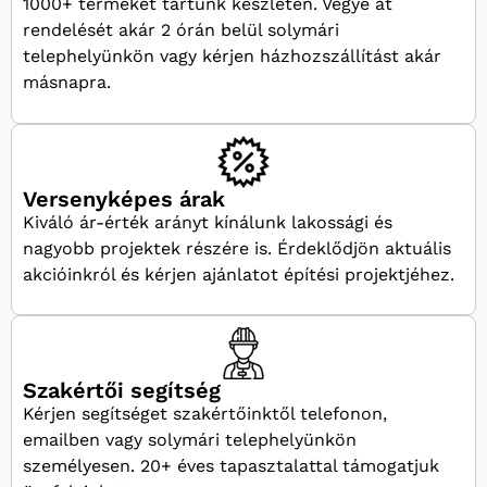
1000+ terméket tartunk készleten. Vegye át
rendelését akár 2 órán belül solymári
telephelyünkön vagy kérjen házhozszállítást akár
másnapra.
Versenyképes árak
Kiváló ár-érték arányt kínálunk lakossági és
nagyobb projektek részére is. Érdeklődjön aktuális
akcióinkról és kérjen ajánlatot építési projektjéhez.
Szakértői segítség
Kérjen segítséget szakértőinktől telefonon,
emailben vagy solymári telephelyünkön
személyesen. 20+ éves tapasztalattal támogatjuk