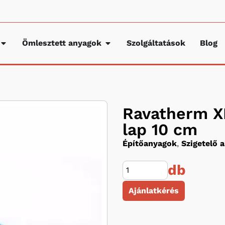
Ömlesztett anyagok
Szolgáltatások
Blog
Ravatherm XP
lap 10 cm
Építőanyagok
,
Szigetelő 
db
Ajánlatkérés