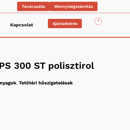
Tanácsadás
Mennyiségszámítás
0
Ajánlatkérés
Kapcsolat
S 300 ST polisztirol
anyagok
,
Tetőtéri hőszigetelések