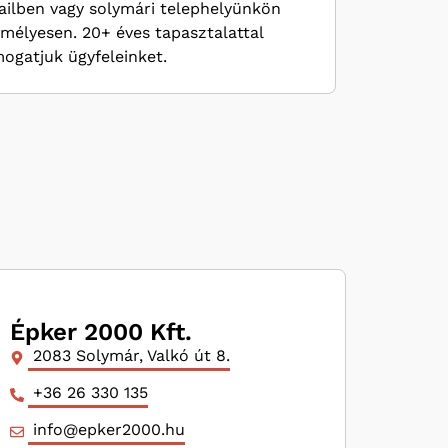
ilben vagy solymári telephelyünkön
mélyesen. 20+ éves tapasztalattal
ogatjuk ügyfeleinket.
Épker 2000 Kft.
2083 Solymár, Valkó út 8.
+36 26 330 135
info@epker2000.hu