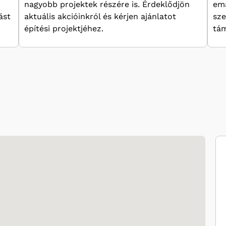
nagyobb projektek részére is. Érdeklődjön
ema
ást
aktuális akcióinkról és kérjen ajánlatot
sze
építési projektjéhez.
tám