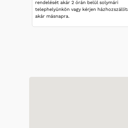
rendelését akár 2 órán belül solymári
telephelyünkön vagy kérjen házhozszállít
akár másnapra.