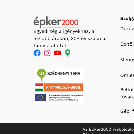
Szolg
Daruz
Egyedi tégla igényekhez, a
legjobb árakon, 30+ év szakmai
Építő
tapasztalattal.
Menny
Ömles
Belfö
fuvar
Gépi 
Az Épker2000 weboldalo
© 2026 Épker 2000 Kft.