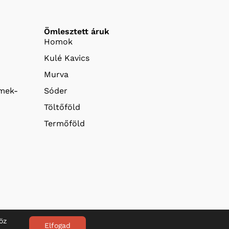
Ömlesztett áruk
Homok
Kulé Kavics
Murva
emek-
Sóder
Töltőföld
Termőföld
öz
Elfogad