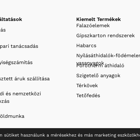
áltatások
Kiemelt Termékek
Falazóelemek
ás
Gipszkarton rendszerek
Habarcs
ipari tanácsadás
Nyílásáthidalók-födémel
iségszámítás
vasanyagok
Porotherm áthidaló
Szigetelő anyagok
ztett áruk szállítása
Térkövek
ldi és nemzetközi
Tetőfedés
ozás
földmunka
n sütiket használunk a mérésekhez és más marketing eszközökh