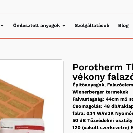
Ömlesztett anyagok
Szolgáltatások
Blog
Porotherm T
vékony falaz
Építőanyagok
,
Falazóele
Wienerberger termekek
Falvastagság: 44cm m2 sz
Csomagolás: 48 db/raklap
falra: 0,14 W/m2K Nyomós
50 dB Tűzvédelmi osztály f
120 (vakolt szerkezetre) K