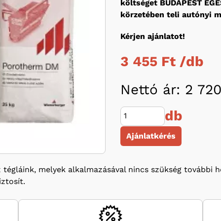
költséget BUDAPEST EGÉ
körzetében teli autónyi 
Kérjen ajánlatot!
3 455 Ft /
db
Nettó ár: 2 720
db
Ajánlatkérés
égláink, melyek alkalmazásával nincs szükség további hő
ztosít.