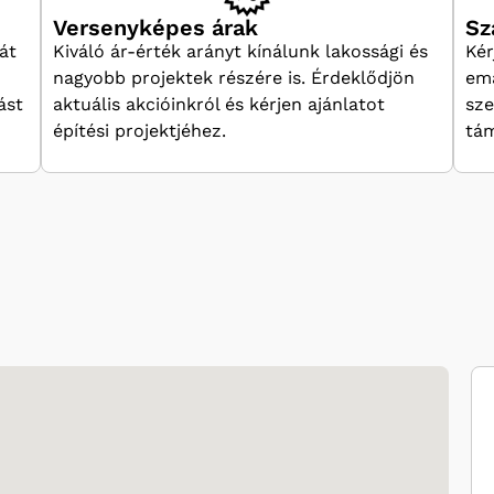
Versenyképes árak
Sz
át
Kiváló ár-érték arányt kínálunk lakossági és
Kér
nagyobb projektek részére is. Érdeklődjön
ema
ást
aktuális akcióinkról és kérjen ajánlatot
sze
építési projektjéhez.
tám