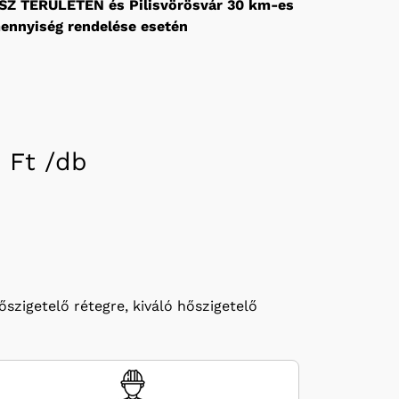
SZ TERÜLETÉN és Pilisvörösvár 30 km-es
mennyiség rendelése esetén
 Ft /
db
szigetelő rétegre, kiváló hőszigetelő