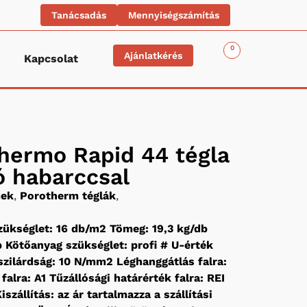
Tanácsadás
Mennyiségszámítás
0
Ajánlatkérés
Kapcsolat
hermo Rapid 44 tégla
ó habarccsal
mek
,
Porotherm téglák
,
ükséglet: 16 db/m2 Tömeg: 19,3 kg/db
 Kötőanyag szükséglet: profi # U-érték
zilárdság: 10 N/mm2 Léghanggátlás falra:
alra: A1 Tűzállósági határérték falra: REI
iszállítás: az ár tartalmazza a szállítási