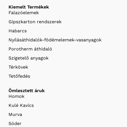
Kiemelt Termékek
Falazóelemek
Gipszkarton rendszerek
Habarcs
Nyílásáthidalók-födémelemek-vasanyagok
Porotherm áthidaló
Szigetelő anyagok
Térkövek
Tetőfedés
Ömlesztett áruk
Homok
Kulé Kavics
Murva
Sóder