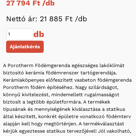
27 794 Ft /
db
Nettó ár: 21 885 Ft /
db
db
Ajánlatkérés
A Porotherm Födémgerenda egészséges lakóklímát
biztosító kerámia födémrenszer tartógerendája.
Kerámiaköpenyes előfeszített vasbeton födémgerenda
Porotherm födém építéséhez. Nagy szilárdságot,
könnyű kivitelezést, mindemellett rugalmasságot
biztosít a legtöbb épületformára. A termékek
típusának és mennyiségének kiválasztása a statikus
által készített, konkrét épületre vonatkozó födémterv
alapján kell hogy megtörténjen. A termékválasztást
kérjük egyeztesse statikus tervezőjével! Jól vakolható,