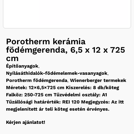
Porotherm kerámia
födémgerenda, 6,5 x 12 x 725
cm
Építőanyagok
,
Nyílásáthidalók-födémelemek-vasanyagok
,
Porotherm födémgerenda
,
Wienerberger termekek
Méretek: 12×6,5×725 cm Kiszerelés: 8 db/köteg
Falköz: 250-725 cm Tűzvédelmi osztály: A1
Tűzállósági határérték: REI 120 Megjegyzés: Az itt
megjelenített ár teli köteg esetén érvényes.
Kérjen ajánlatot!