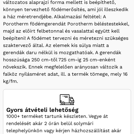
változatos alaprajzi forma mellett is beépíthető,
könnyen tervezhető födémerősítés, ami jól illeszkedik
a ház méretrendjébe. Alkalmazási feltétel: A
Porotherm födémgerendát Porotherm béléstestekkel,
majd az előírt felbetonnal és vasalattal együtt kell
beépíteni! A födémet tervezni és méretezni szükséges
szaktervező által. Az elemek kis súlya miatt a
gerendák daru nélkül is mozgathatóak. A gerendák
hosszúsága 250 cm-től 725 cm-ig 25 cm-enként
növekszik. Ennek megfelelően arányosan változik a
falköz nyílásméret adat, ill. a termék tömege, mely 16
kg/fm.
Gyors átvételi lehetőség
1000+ terméket tartunk készleten. Vegye át
rendelését akár 2 órán belül solymári
telephelyünkön vagy kérjen házhozszállítást akár