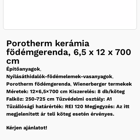
Porotherm kerámia
födémgerenda, 6,5 x 12 x 700
cm
Építőanyagok
,
Nyílásáthidalók-födémelemek-vasanyagok
,
Porotherm födémgerenda
,
Wienerberger termekek
Méretek: 12×6,5×700 cm Kiszerelés: 8 db/köteg
Falköz: 250-725 cm Tűzvédelmi osztály: A1
Tűzállósági határérték: REI 120 Megjegyzés: Az itt
megjelenített ár teli köteg esetén érvényes.
Kérjen ajánlatot!