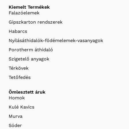
Kiemelt Termékek
Falazóelemek
Gipszkarton rendszerek
Habarcs
Nyílásáthidalók-födémelemek-vasanyagok
Porotherm áthidaló
Szigetelő anyagok
Térkövek
Tetőfedés
Ömlesztett áruk
Homok
Kulé Kavics
Murva
Sóder