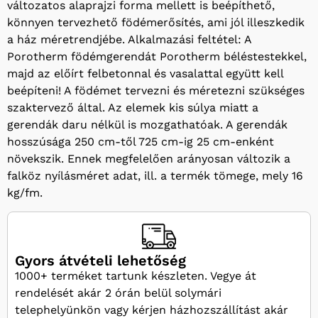
változatos alaprajzi forma mellett is beépíthető,
könnyen tervezhető födémerősítés, ami jól illeszkedik
a ház méretrendjébe. Alkalmazási feltétel: A
Porotherm födémgerendát Porotherm béléstestekkel,
majd az előírt felbetonnal és vasalattal együtt kell
beépíteni! A födémet tervezni és méretezni szükséges
szaktervező által. Az elemek kis súlya miatt a
gerendák daru nélkül is mozgathatóak. A gerendák
hosszúsága 250 cm-től 725 cm-ig 25 cm-enként
növekszik. Ennek megfelelően arányosan változik a
falköz nyílásméret adat, ill. a termék tömege, mely 16
kg/fm.
Gyors átvételi lehetőség
1000+ terméket tartunk készleten. Vegye át
rendelését akár 2 órán belül solymári
telephelyünkön vagy kérjen házhozszállítást akár