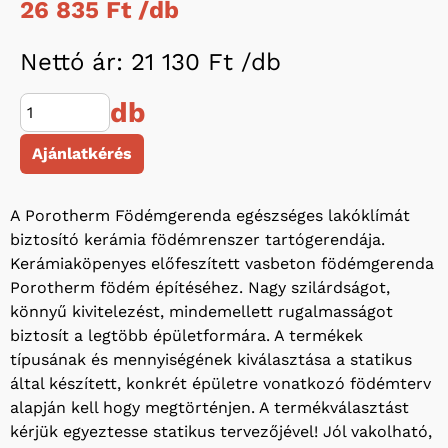
26 835 Ft /
db
Nettó ár: 21 130 Ft /
db
db
Ajánlatkérés
A Porotherm Födémgerenda egészséges lakóklímát
biztosító kerámia födémrenszer tartógerendája.
Kerámiaköpenyes előfeszített vasbeton födémgerenda
Porotherm födém építéséhez. Nagy szilárdságot,
könnyű kivitelezést, mindemellett rugalmasságot
biztosít a legtöbb épületformára. A termékek
típusának és mennyiségének kiválasztása a statikus
által készített, konkrét épületre vonatkozó födémterv
alapján kell hogy megtörténjen. A termékválasztást
kérjük egyeztesse statikus tervezőjével! Jól vakolható,