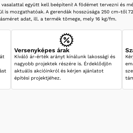
s vasalattal együtt kell beépíteni! A födémet tervezni és m
kül is mozgathatóak. A gerendák hosszúsága 250 cm-től 
ásméret adat, ill. a termék tömege, mely 16 kg/fm.
Versenyképes árak
Sz
át
Kiváló ár-érték arányt kínálunk lakossági és
Kér
nagyobb projektek részére is. Érdeklődjön
ema
ást
aktuális akcióinkról és kérjen ajánlatot
sze
építési projektjéhez.
tám