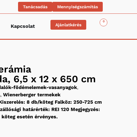
Tanácsadás
Mennyiségszámítás
0
Ajánlatkérés
Kapcsolat
erámia
, 6,5 x 12 x 650 cm
idalók-födémelemek-vasanyagok
,
a
,
Wienerberger termekek
iszerelés: 8 db/köteg Falköz: 250-725 cm
zállósági határérték: REI 120 Megjegyzés:
li köteg esetén érvényes.