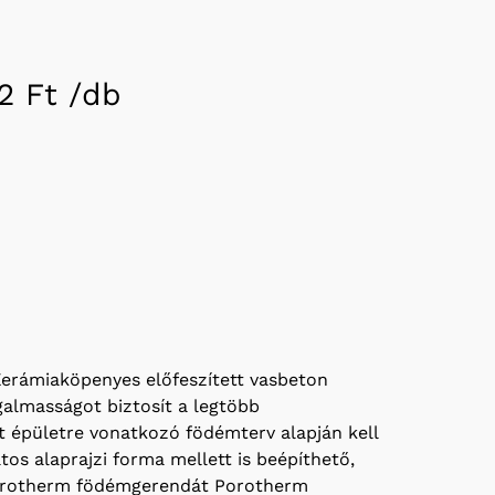
2 Ft /
db
erámiaköpenyes előfeszített vasbeton
almasságot biztosít a legtöbb
ét épületre vonatkozó födémterv alapján kell
tos alaprajzi forma mellett is beépíthető,
A Porotherm födémgerendát Porotherm