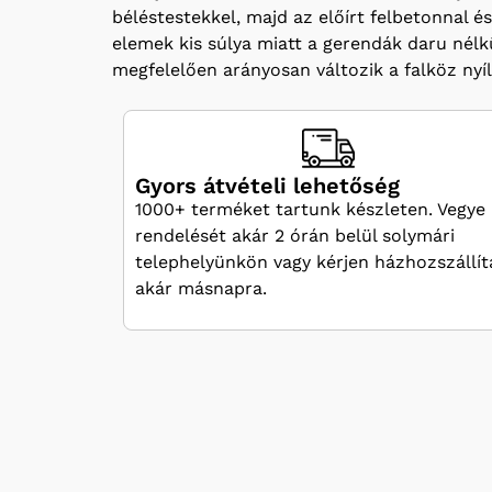
béléstestekkel, majd az előírt felbetonnal é
elemek kis súlya miatt a gerendák daru nél
megfelelően arányosan változik a falköz nyíl
Gyors átvételi lehetőség
1000+ terméket tartunk készleten. Vegye 
rendelését akár 2 órán belül solymári
telephelyünkön vagy kérjen házhozszállít
akár másnapra.