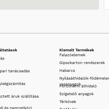
áltatások
Kiemelt Termékek
Falazóelemek
ás
Gipszkarton rendszerek
Habarcs
ipari tanácsadás
Nyílásáthidalók-födémel
iségszámítás
vasanyagok
Porotherm áthidaló
Szigetelő anyagok
ztett áruk szállítása
Térkövek
ldi és nemzetközi