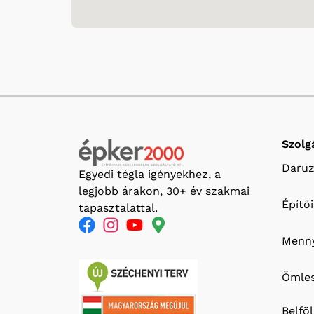
Szolg
Daruz
Egyedi tégla igényekhez, a
legjobb árakon, 30+ év szakmai
Építő
tapasztalattal.
Menny
Ömles
Belfö