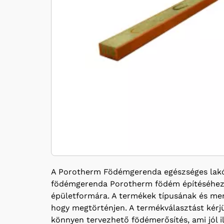
A Porotherm Födémgerenda egészséges lakók
födémgerenda Porotherm födém építéséhez. N
épületformára. A termékek típusának és menn
hogy megtörténjen. A termékválasztást kérjük
könnyen tervezhető födémerősítés, ami jól 