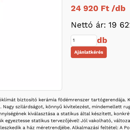
24 920 Ft /
db
Nettó ár: 19 62
db
Ajánlatkérés
límát biztosító kerámia födémrenszer tartógerendája. K
agy szilárdságot, könnyű kivitelezést, mindemellett rug
yiségének kiválasztása a statikus által készített, konkr
 egyeztesse statikus tervezőjével! Jól vakolható, változa
illeszkedik a ház méretrendjébe. Alkalmazási feltétel: 