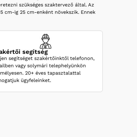
éretezni szükséges szaktervező által. Az
725 cm-ig 25 cm-enként növekszik. Ennek
akértői segítség
jen segítséget szakértőinktől telefonon,
ilben vagy solymári telephelyünkön
mélyesen. 20+ éves tapasztalattal
ogatjuk ügyfeleinket.