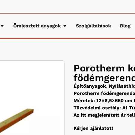
Ömlesztett anyagok
Szolgáltatások
Blog
Porotherm k
födémgerenda
Építőanyagok
,
Nyílásáth
Porotherm födémgerend
Méretek: 12×6,5×650 cm K
Tűzvédelmi osztály: A1 Tű
Az itt megjelenített ár te
Kérjen ajánlatot!