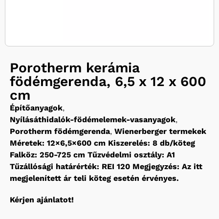
Porotherm kerámia
födémgerenda, 6,5 x 12 x 600
cm
Építőanyagok
,
Nyílásáthidalók-födémelemek-vasanyagok
,
Porotherm födémgerenda
,
Wienerberger termekek
Méretek: 12×6,5×600 cm Kiszerelés: 8 db/köteg
Falköz: 250-725 cm Tűzvédelmi osztály: A1
Tűzállósági határérték: REI 120 Megjegyzés: Az itt
megjelenített ár teli köteg esetén érvényes.
Kérjen ajánlatot!