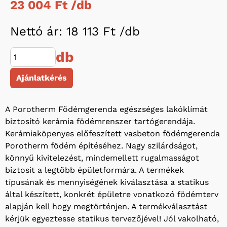
23 004 Ft /
db
Nettó ár: 18 113 Ft /
db
db
Ajánlatkérés
A Porotherm Födémgerenda egészséges lakóklímát
biztosító kerámia födémrenszer tartógerendája.
Kerámiaköpenyes előfeszített vasbeton födémgerenda
Porotherm födém építéséhez. Nagy szilárdságot,
könnyű kivitelezést, mindemellett rugalmasságot
biztosít a legtöbb épületformára. A termékek
típusának és mennyiségének kiválasztása a statikus
által készített, konkrét épületre vonatkozó födémterv
alapján kell hogy megtörténjen. A termékválasztást
kérjük egyeztesse statikus tervezőjével! Jól vakolható,