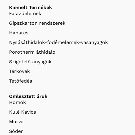
Kiemelt Termékek
Falazóelemek
Gipszkarton rendszerek
Habarcs
Nyílásáthidalók-födémelemek-vasanyagok
Porotherm áthidaló
Szigetelő anyagok
Térkövek
Tetőfedés
Ömlesztett áruk
Homok
Kulé Kavics
Murva
Sóder