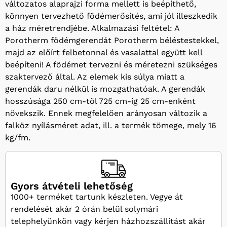
változatos alaprajzi forma mellett is beépíthető,
könnyen tervezhető födémerősítés, ami jól illeszkedik
a ház méretrendjébe. Alkalmazási feltétel: A
Porotherm födémgerendát Porotherm béléstestekkel,
majd az előírt felbetonnal és vasalattal együtt kell
beépíteni! A födémet tervezni és méretezni szükséges
szaktervező által. Az elemek kis súlya miatt a
gerendák daru nélkül is mozgathatóak. A gerendák
hosszúsága 250 cm-től 725 cm-ig 25 cm-enként
növekszik. Ennek megfelelően arányosan változik a
falköz nyílásméret adat, ill. a termék tömege, mely 16
kg/fm.
Gyors átvételi lehetőség
1000+ terméket tartunk készleten. Vegye át
rendelését akár 2 órán belül solymári
telephelyünkön vagy kérjen házhozszállítást akár