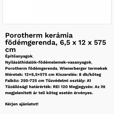
Porotherm kerámia
födémgerenda, 6,5 x 12 x 575
cm
Építőanyagok
,
Nyílásáthidalók-födémelemek-vasanyagok
,
Porotherm födémgerenda
,
Wienerberger termekek
Méretek: 12×6,5×575 cm Kiszerelés: 8 db/köteg
Falköz: 250-725 cm Tűzvédelmi osztály: A1
Tűzállósági határérték: REI 120 Megjegyzés: Az itt
megjelenített ár teli köteg esetén érvényes.
Kérjen ajánlatot!