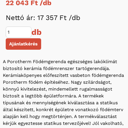
22 043 Ft /
db
Nettó ár: 17 357 Ft /
db
db
Ajánlatkérés
A Porotherm Födémgerenda egészséges lakóklímát
biztosító kerámia födémrenszer tartógerendája.
Kerámiaköpenyes előfeszített vasbeton födémgerenda
Porotherm födém építéséhez. Nagy szilárdságot,
könnyű kivitelezést, mindemellett rugalmasságot
biztosít a legtöbb épületformára. A termékek
típusának és mennyiségének kiválasztása a statikus
által készített, konkrét épületre vonatkozó födémterv
alapján kell hogy megtörténjen. A termékválasztást
kérjük egyeztesse statikus tervezőjével! Jól vakolható,