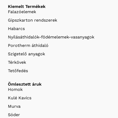
Kiemelt Termékek
Falazóelemek
Gipszkarton rendszerek
Habarcs
Nyílásáthidalók-födémelemek-vasanyagok
Porotherm áthidaló
Szigetelő anyagok
Térkövek
Tetőfedés
Ömlesztett áruk
Homok
Kulé Kavics
Murva
Sóder