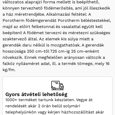
változatos alaprajzi forma mellett is beépíthető,
könnyen tervezhető födémerősítés, ami jól illeszkedik
a ház méretrendjébe. Alkalmazási feltétel: A
Porotherm födémgerendát Porotherm béléstestekkel,
majd az előírt felbetonnal és vasalattal együtt kell
beépíteni! A födémet tervezni és méretezni szükséges
szaktervező által. Az elemek kis súlya miatt a
gerendák daru nélkül is mozgathatóak. A gerendák
hosszúsága 250 cm-től 725 cm-ig 25 cm-enként
növekszik. Ennek megfelelően arányosan változik a
falköz nyílásméret adat, ill. a termék tömege, mely 16
kg/fm.
Gyors átvételi lehetőség
1000+ terméket tartunk készleten. Vegye át
rendelését akár 2 órán belül solymári
telephelyünkön vagy kérjen házhozszállítást akár