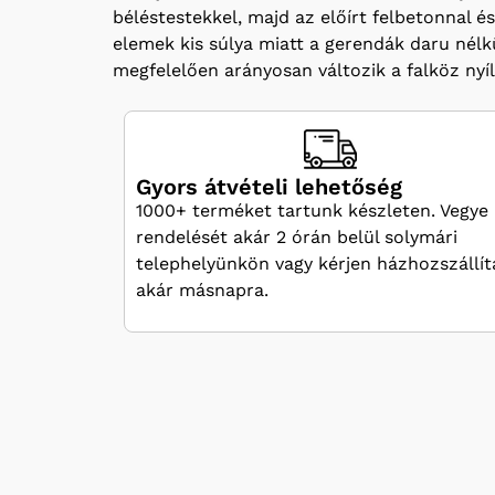
béléstestekkel, majd az előírt felbetonnal é
elemek kis súlya miatt a gerendák daru nél
megfelelően arányosan változik a falköz nyíl
Gyors átvételi lehetőség
1000+ terméket tartunk készleten. Vegye 
rendelését akár 2 órán belül solymári
telephelyünkön vagy kérjen házhozszállít
akár másnapra.