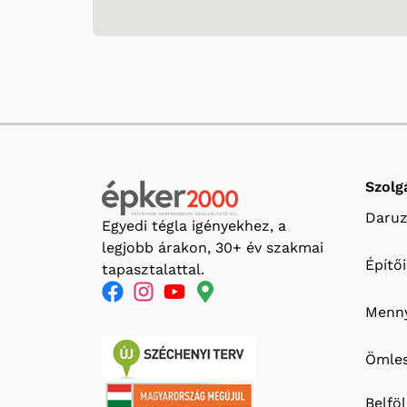
Szolg
Daruz
Egyedi tégla igényekhez, a
legjobb árakon, 30+ év szakmai
Építő
tapasztalattal.
Menny
Ömles
Belfö