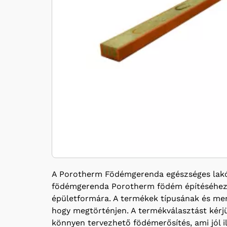
A Porotherm Födémgerenda egészséges lakók
födémgerenda Porotherm födém építéséhez. N
épületformára. A termékek típusának és menn
hogy megtörténjen. A termékválasztást kérjük
könnyen tervezhető födémerősítés, ami jól 