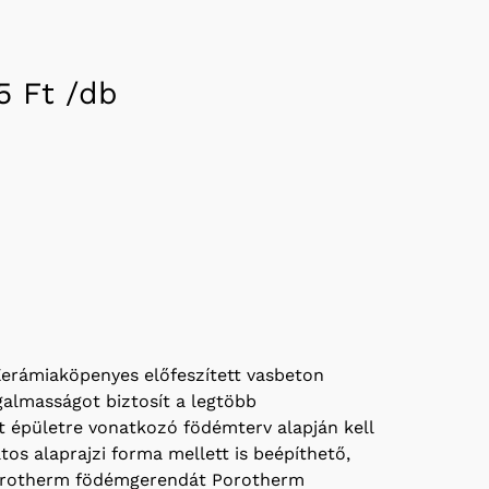
5 Ft /
db
erámiaköpenyes előfeszített vasbeton
almasságot biztosít a legtöbb
ét épületre vonatkozó födémterv alapján kell
tos alaprajzi forma mellett is beépíthető,
A Porotherm födémgerendát Porotherm