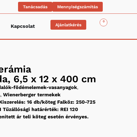
Tanácsadás
Mennyiségszámítás
0
Ajánlatkérés
Kapcsolat
erámia
, 6,5 x 12 x 400 cm
idalók-födémelemek-vasanyagok
,
a
,
Wienerberger termekek
iszerelés: 16 db/köteg Falköz: 250-725
 Tűzállósági határérték: REI 120
nített ár teli köteg esetén érvényes.