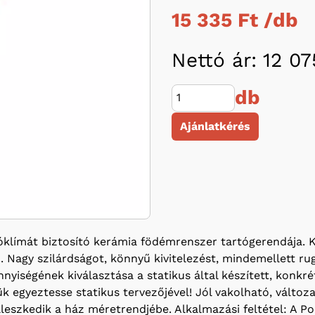
15 335 Ft /
db
Nettó ár: 12 07
db
Ajánlatkérés
límát biztosító kerámia födémrenszer tartógerendája. K
agy szilárdságot, könnyű kivitelezést, mindemellett rug
yiségének kiválasztása a statikus által készített, konkr
 egyeztesse statikus tervezőjével! Jól vakolható, változa
illeszkedik a ház méretrendjébe. Alkalmazási feltétel: 