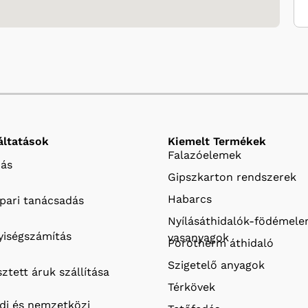
áltatások
Kiemelt Termékek
Falazóelemek
ás
Gipszkarton rendszerek
Habarcs
ipari tanácsadás
Nyílásáthidalók-födémel
iségszámítás
vasanyagok
Porotherm áthidaló
Szigetelő anyagok
ztett áruk szállítása
Térkövek
ldi és nemzetközi