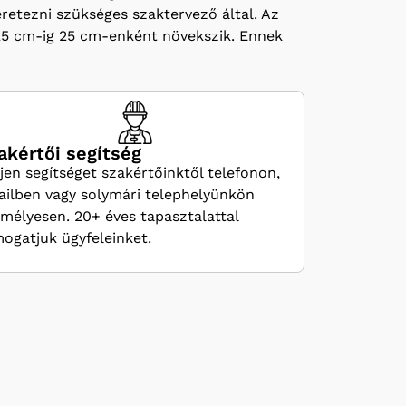
éretezni szükséges szaktervező által. Az
725 cm-ig 25 cm-enként növekszik. Ennek
akértői segítség
jen segítséget szakértőinktől telefonon,
ilben vagy solymári telephelyünkön
mélyesen. 20+ éves tapasztalattal
ogatjuk ügyfeleinket.