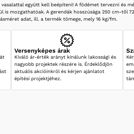
s vasalattal együtt kell beépíteni! A födémet tervezni és m
kül is mozgathatóak. A gerendák hosszúsága 250 cm-től 
ásméret adat, ill. a termék tömege, mely 16 kg/fm.
Versenyképes árak
Sz
át
Kiváló ár-érték arányt kínálunk lakossági és
Kér
nagyobb projektek részére is. Érdeklődjön
ema
ást
aktuális akcióinkról és kérjen ajánlatot
sze
építési projektjéhez.
tám