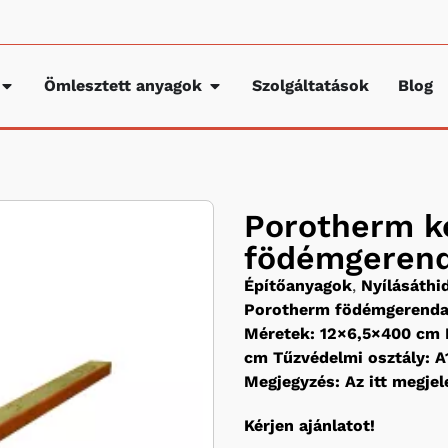
Ömlesztett anyagok
Szolgáltatások
Blog
Porotherm k
födémgerenda
Építőanyagok
,
Nyílásáth
Porotherm födémgerend
Méretek: 12×6,5×400 cm K
cm Tűzvédelmi osztály: A1
Megjegyzés: Az itt megjele
Kérjen ajánlatot!