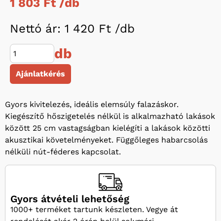
1 803 Ft /
db
Nettó ár: 1 420 Ft /
db
db
Ajánlatkérés
Gyors kivitelezés, ideális elemsúly falazáskor.
Kiegészítő hőszigetelés nélkül is alkalmazható lakások
között 25 cm vastagságban kielégíti a lakások közötti
akusztikai követelményeket. Függőleges habarcsolás
nélküli nút-féderes kapcsolat.
Gyors átvételi lehetőség
1000+ terméket tartunk készleten. Vegye át