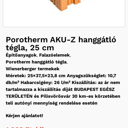
Porotherm AKU-Z hanggátló
tégla, 25 cm
Építőanyagok
,
Falazóelemek
,
Porotherm hanggátló tégla
,
Wienerberger termekek
Méretek: 25×37,5×23,8 cm Anyagszükséglet: 10,7
db/m² Habarcsigény: 26 l/m² Kiszállítás: az ár nem
tartalmazza a kiszállítás díját BUDAPEST EGÉSZ
TERÜLETÉN és Pilisvörösvár 30 km-es körzetében
teli autónyi mennyiség rendelése esetén
Kérjen ajánlatot!