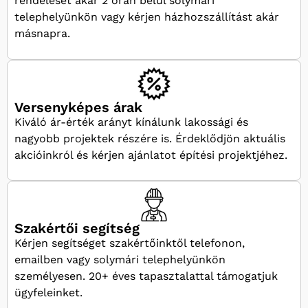
rendelését akár 2 órán belül solymári
telephelyünkön vagy kérjen házhozszállítást akár
másnapra.
Versenyképes árak
Kiváló ár-érték arányt kínálunk lakossági és
nagyobb projektek részére is. Érdeklődjön aktuális
akcióinkról és kérjen ajánlatot építési projektjéhez.
Szakértői segítség
Kérjen segítséget szakértőinktől telefonon,
emailben vagy solymári telephelyünkön
személyesen. 20+ éves tapasztalattal támogatjuk
ügyfeleinket.