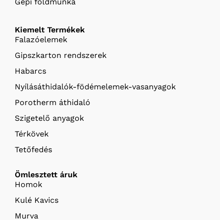
Gépi földmunka
Kiemelt Termékek
Falazóelemek
Gipszkarton rendszerek
Habarcs
Nyílásáthidalók-födémelemek-vasanyagok
Porotherm áthidaló
Szigetelő anyagok
Térkövek
Tetőfedés
Ömlesztett áruk
Homok
Kulé Kavics
Murva