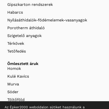
Gipszkarton rendszerek
Habarcs
Nyílásáthidalók-födémelemek-vasanyagok
Porotherm áthidaló
Szigetelő anyagok
Térkövek
Tetőfedés
Ömlesztett áruk
Homok
Kulé Kavics
Murva
Sóder
Töltőföld
Az Épker2000 weboldalon sütiket használunk a
Termőföld