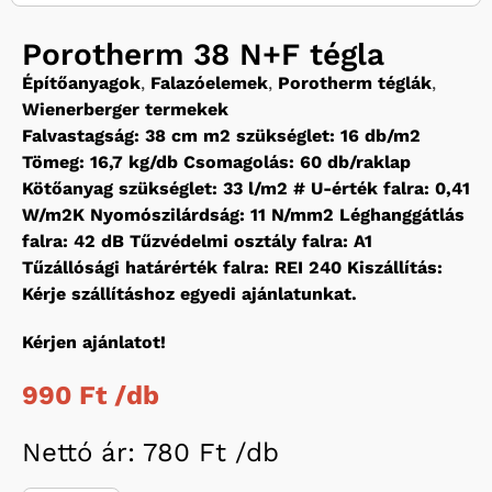
Porotherm 38 N+F tégla
Építőanyagok
,
Falazóelemek
,
Porotherm téglák
,
Wienerberger termekek
Falvastagság: 38 cm m2 szükséglet: 16 db/m2
Tömeg: 16,7 kg/db Csomagolás: 60 db/raklap
Kötőanyag szükséglet: 33 l/m2 # U-érték falra: 0,41
W/m2K Nyomószilárdság: 11 N/mm2 Léghanggátlás
falra: 42 dB Tűzvédelmi osztály falra: A1
Tűzállósági határérték falra: REI 240 Kiszállítás:
Kérje szállításhoz egyedi ajánlatunkat.
Kérjen ajánlatot!
990 Ft /
db
Nettó ár: 780 Ft /
db