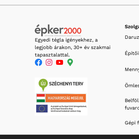
Szolg
Daruz
Egyedi tégla igényekhez, a
legjobb árakon, 30+ év szakmai
Építő
tapasztalattal.
Menny
Ömles
Belfö
fuvar
Gépi 