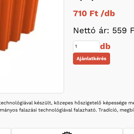
710 Ft /
db
Nettó ár: 559 F
db
Ajánlatkérés
chnológiával készült, közepes hőszigetelő képessége mell
ományos falazási technológiával falazható. Tradíció, meg