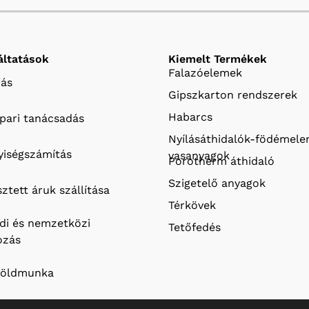
áltatások
Kiemelt Termékek
Falazóelemek
ás
Gipszkarton rendszerek
Habarcs
ipari tanácsadás
Nyílásáthidalók-födémel
iségszámítás
vasanyagok
Porotherm áthidaló
Szigetelő anyagok
ztett áruk szállítása
Térkövek
ldi és nemzetközi
Tetőfedés
ozás
földmunka