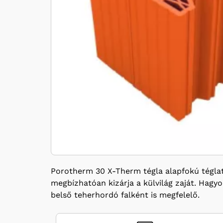
Porotherm 30 X-Therm tégla alapfokú téglate
megbízhatóan kizárja a külvilág zaját. Hagy
belső teherhordó falként is megfelelő.