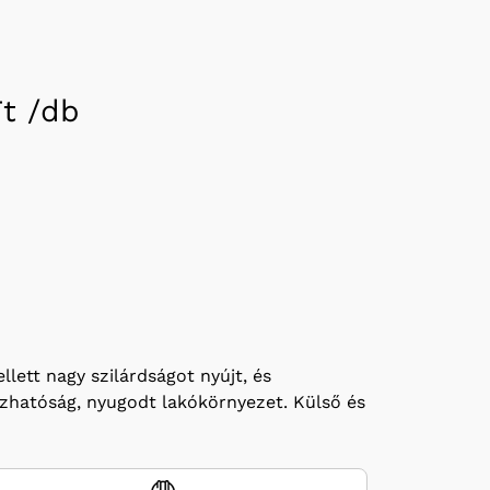
t /
db
ett nagy szilárdságot nyújt, és
bízhatóság, nyugodt lakókörnyezet. Külső és