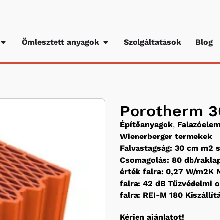
Ömlesztett anyagok
Szolgáltatások
Blog
Porotherm 3
Építőanyagok
,
Falazóele
Wienerberger termekek
Falvastagság: 30 cm m2 s
Csomagolás: 80 db/raklap
érték falra: 0,27 W/m2K
falra: 42 dB Tűzvédelmi os
falra: REI-M 180 Kiszállít
Kérjen ajánlatot!