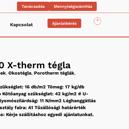
Tanácsadás
Mennyiségszámítás
0
Ajánlatkérés
Kapcsolat
0 X-therm tégla
mek
,
Okostégla
,
Porotherm téglák
,
zükséglet: 16 db/m2 Tömeg: 17 kg/db
 Kötőanyag szükséglet: 42 kg/m2 # U-
 Nyomószilárdság: 11 N/mm2 Léghanggátlás
ztály falra: A1 Tűzállósági határérték
ás: Kérje szállításhoz egyedi ajánlatunkat.