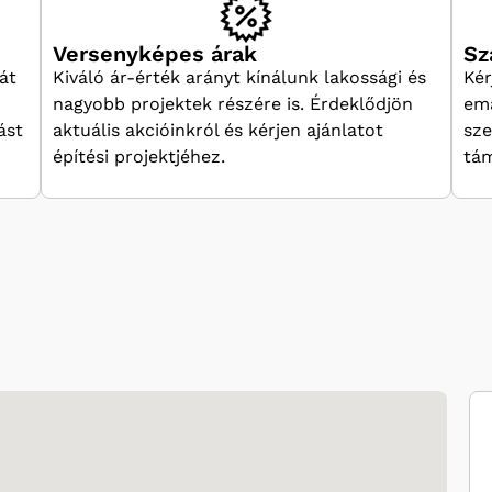
Versenyképes árak
Sz
át
Kiváló ár-érték arányt kínálunk lakossági és
Kér
nagyobb projektek részére is. Érdeklődjön
ema
ást
aktuális akcióinkról és kérjen ajánlatot
sze
építési projektjéhez.
tám