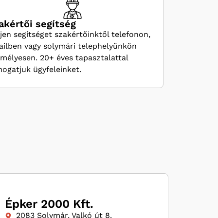
akértői segítség
jen segítséget szakértőinktől telefonon,
ilben vagy solymári telephelyünkön
mélyesen. 20+ éves tapasztalattal
ogatjuk ügyfeleinket.
Épker 2000 Kft.
2083 Solymár, Valkó út 8.